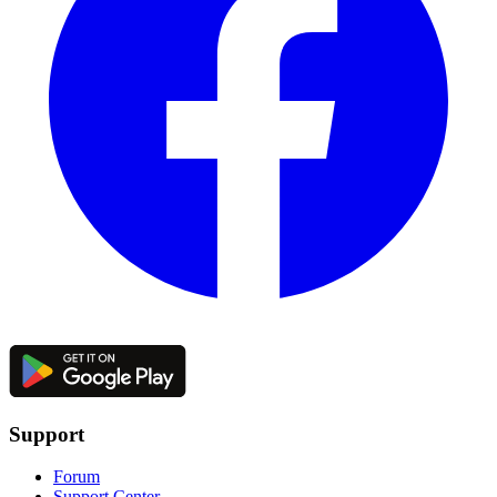
Support
Forum
Support Center