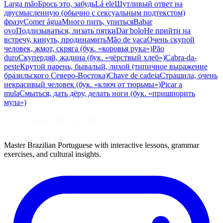
Larga mão
Брось это, забудь
Lá ele
Шутливый ответ на
двусмысленную (обычно с сексуальным подтекстом)
фразу
Comer água
Много пить, упиться
Babar
ovo
Подлизываться, лизать пятки
Dar bolo
Не прийти на
встречу, кинуть, продинамить
Mão de vaca
Очень скупой
человек, жмот, скряга (бук. «коровья рука»)
Pão
duro
Скупердяй, жадина (бук. «чёрствый хлеб»)
Cabra-da-
peste
Крутой парень, бывалый, лихой (типичное выражение
бразильского Северо-Востока)
Chave de cadeia
Страшила, очень
некрасивый человек (бук. «ключ от тюрьмы»)
Picar a
mula
Смыться, дать дёру, делать ноги (бук. «пришпорить
мула»)
Master Brazilian Portuguese with interactive lessons, grammar
exercises, and cultural insights.