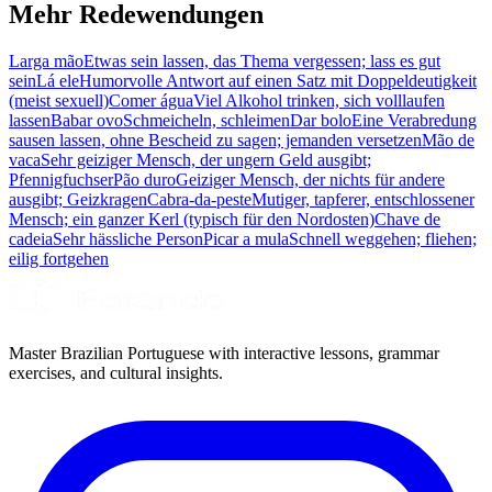
Mehr Redewendungen
Larga mão
Etwas sein lassen, das Thema vergessen; lass es gut
sein
Lá ele
Humorvolle Antwort auf einen Satz mit Doppeldeutigkeit
(meist sexuell)
Comer água
Viel Alkohol trinken, sich volllaufen
lassen
Babar ovo
Schmeicheln, schleimen
Dar bolo
Eine Verabredung
sausen lassen, ohne Bescheid zu sagen; jemanden versetzen
Mão de
vaca
Sehr geiziger Mensch, der ungern Geld ausgibt;
Pfennigfuchser
Pão duro
Geiziger Mensch, der nichts für andere
ausgibt; Geizkragen
Cabra-da-peste
Mutiger, tapferer, entschlossener
Mensch; ein ganzer Kerl (typisch für den Nordosten)
Chave de
cadeia
Sehr hässliche Person
Picar a mula
Schnell weggehen; fliehen;
eilig fortgehen
Master Brazilian Portuguese with interactive lessons, grammar
exercises, and cultural insights.