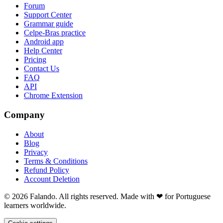
Forum
Support Center
Grammar guide
Celpe-Bras practice
Android app
Help Center
Pricing
Contact Us
FAQ
API
Chrome Extension
Company
About
Blog
Privacy
Terms & Conditions
Refund Policy
Account Deletion
© 2026 Falando. All rights reserved. Made with ❤ for Portuguese
learners worldwide.