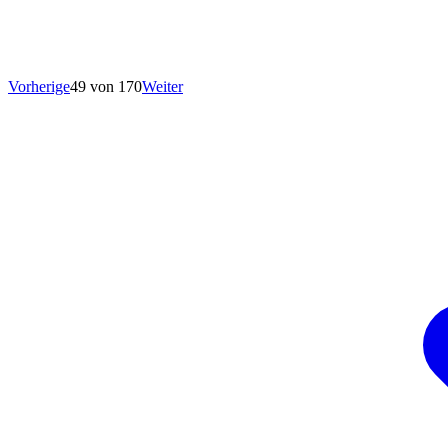
Vorherige
49 von 170
Weiter