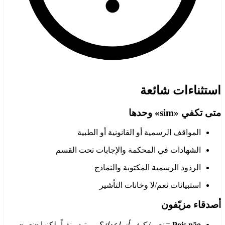
استثناءات شائعة
متى تكفي «sim» وحدها
المواقف الرسمية أو القانونية أو الطبية
الشهادات في المحكمة والإجابات تحت القسم
الردود الرسمية المكتوبة والنماذج
استبيانات نعم/لا وخانات التأشير
أصدقاء مزيّفون
Pois não
=
نعم / كيف أساعدك؟
— تبدو نفياً، لكنها «نعم»