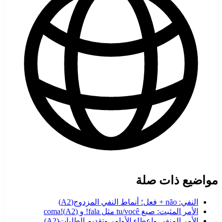
مواضيع ذات صلة
النفي: não + فعل؛ أنماط النفي المزدوج
(
A2
)
الأمر المثبت: صيغ tu/você مثل fala! و coma!
)
A2
(
الأمر المنفي وإعطاء الأوامر وتقديم الطلبات
(
A2
)