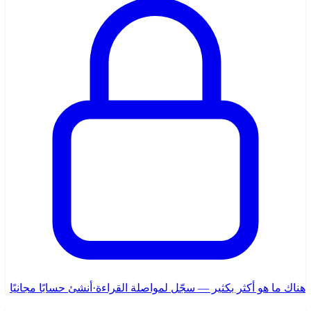
هناك ما هو أكثر بكثير — سجّل لمواصلة القراءة
·
أنشئ حسابًا مجانيًا