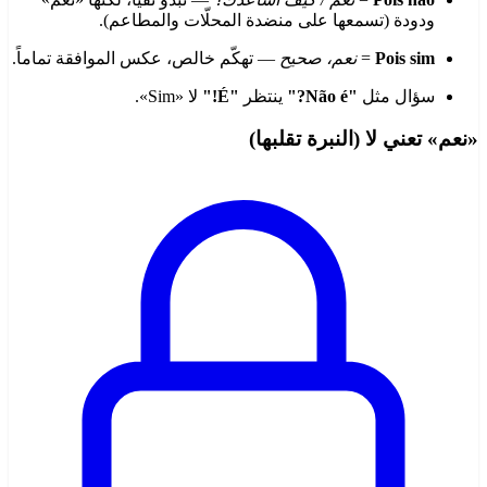
ودودة (تسمعها على منضدة المحلّات والمطاعم).
Pois sim
=
نعم، صحيح
— تهكّم خالص، عكس الموافقة تماماً.
سؤال مثل
"Não é?"
ينتظر
"É!"
لا «Sim».
«نعم» تعني لا (النبرة تقلبها)