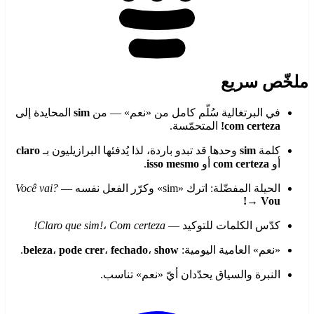
ملخّص سريع
في البرتغالية سُلّم كامل من «نعم» — من
sim
المحايدة إلى
com certeza!
المتحمّسة.
كلمة
sim
وحدها قد تبدو باردة، لذا يُدفئها البرازيليون بـ
claro
أو
com certeza
أو
isso mesmo
.
الحيلة المفضّلة: اترك «sim» وكرّر الفعل نفسه —
Você vai?
→
Vou!
كدّس الكلمات للتوكيد —
Com certeza!
،
Claro que sim!
«نعم» العامية اليومية:
show
،
fechado
،
pode crer
،
beleza
.
النبرة والسياق يحدّدان أيّ «نعم» تناسب.