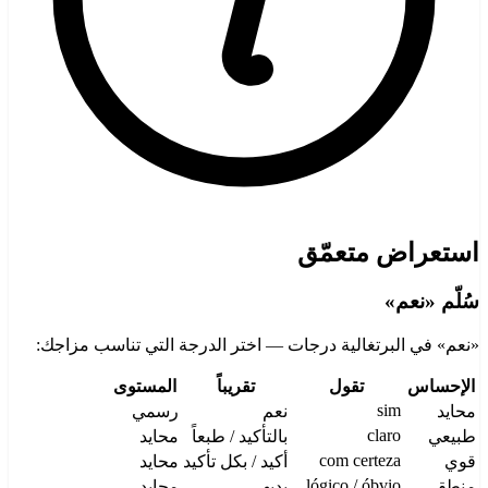
استعراض متعمّق
سُلّم «نعم»
«نعم» في البرتغالية درجات — اختر الدرجة التي تناسب مزاجك:
الإحساس
تقول
تقريباً
المستوى
sim
محايد
نعم
رسمي
claro
طبيعي
بالتأكيد / طبعاً
محايد
com certeza
قوي
أكيد / بكل تأكيد
محايد
lógico / óbvio
منطقي
بديهي
محايد