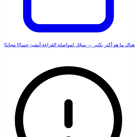
هناك ما هو أكثر بكثير — سجّل لمواصلة القراءة
·
أنشئ حسابًا مجانيًا