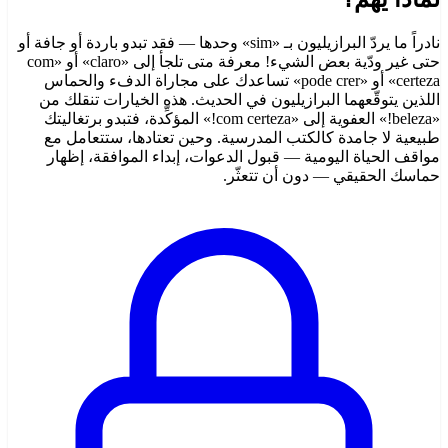
نادراً ما يردّ البرازيليون بـ «sim» وحدها — فقد تبدو باردة أو جافة أو
حتى غير ودّية بعض الشيء! معرفة متى تلجأ إلى «claro» أو «com
certeza» أو «pode crer» تساعدك على مجاراة الدفء والحماس
اللذين يتوقّعهما البرازيليون في الحديث. هذه الخيارات تنقلك من
«beleza!» العفوية إلى «com certeza!» المؤكِّدة، فتبدو برتغاليتك
طبيعية لا جامدة كالكتب المدرسية. وحين تعتادها، ستتعامل مع
مواقف الحياة اليومية — قبول الدعوات، إبداء الموافقة، إظهار
حماسك الحقيقي — دون أن تتعثّر.