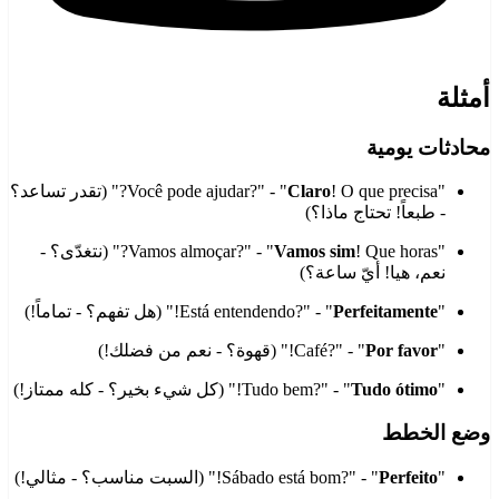
أمثلة
محادثات يومية
"Você pode ajudar?" - "
Claro
! O que precisa?" (تقدر تساعد؟
- طبعاً! تحتاج ماذا؟)
"Vamos almoçar?" - "
Vamos sim
! Que horas?" (نتغدّى؟ -
نعم، هيا! أيّ ساعة؟)
"Está entendendo?" - "
Perfeitamente
!" (هل تفهم؟ - تماماً!)
"Café?" - "
Por favor
!" (قهوة؟ - نعم من فضلك!)
"Tudo bem?" - "
Tudo ótimo
!" (كل شيء بخير؟ - كله ممتاز!)
وضع الخطط
"Sábado está bom?" - "
Perfeito
!" (السبت مناسب؟ - مثالي!)