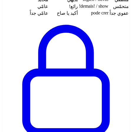
demais! / show!
متحمّس
رائع!
عامّي
pode crer
عفوي جداً
أكيد يا صاح
عامّي جداً