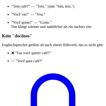
"Tem café?" — "Tem." (statt "Sim, tem.")
"Você vai?" — "Vou."
"Você gosta?" — "Gosto."
Das klingt wärmer und natürlicher als ein nacktes
sim
.
Kein "do/does"
Englischsprecher greifen oft nach einem Hilfsverb, das es nicht gibt:
❌ "Faz você querer café?"
✅ "Você quer café?"