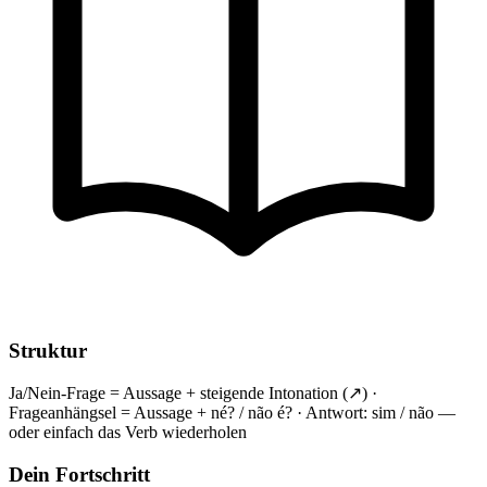
Struktur
Ja/Nein-Frage = Aussage + steigende Intonation (↗) ·
Frageanhängsel = Aussage + né? / não é? · Antwort: sim / não —
oder einfach das Verb wiederholen
Dein Fortschritt