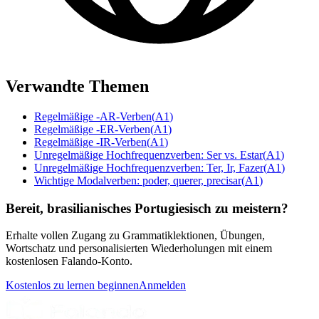
Verwandte Themen
Regelmäßige -AR-Verben
(
A1
)
Regelmäßige -ER-Verben
(
A1
)
Regelmäßige -IR-Verben
(
A1
)
Unregelmäßige Hochfrequenzverben: Ser vs. Estar
(
A1
)
Unregelmäßige Hochfrequenzverben: Ter, Ir, Fazer
(
A1
)
Wichtige Modalverben: poder, querer, precisar
(
A1
)
Bereit, brasilianisches Portugiesisch zu meistern?
Erhalte vollen Zugang zu Grammatiklektionen, Übungen,
Wortschatz und personalisierten Wiederholungen mit einem
kostenlosen Falando-Konto.
Kostenlos zu lernen beginnen
Anmelden