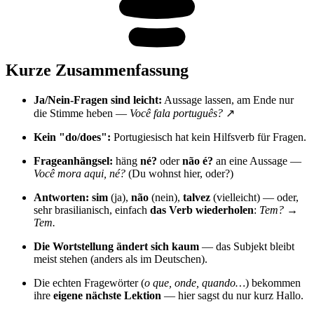
Kurze Zusammenfassung
Ja/Nein-Fragen sind leicht:
Aussage lassen, am Ende nur
die Stimme heben —
Você fala português?
↗
Kein "do/does":
Portugiesisch hat kein Hilfsverb für Fragen.
Frageanhängsel:
häng
né?
oder
não é?
an eine Aussage —
Você mora aqui, né?
(Du wohnst hier, oder?)
Antworten:
sim
(ja),
não
(nein),
talvez
(vielleicht) — oder,
sehr brasilianisch, einfach
das Verb wiederholen
:
Tem? →
Tem.
Die Wortstellung ändert sich kaum
— das Subjekt bleibt
meist stehen (anders als im Deutschen).
Die echten Fragewörter (
o que, onde, quando…
) bekommen
ihre
eigene nächste Lektion
— hier sagst du nur kurz Hallo.