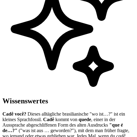
Wissenswertes
Cadê você?
Dieses alltägliche brasilianische "wo ist…?" ist ein
kleines Sprachfossil.
Cadê
kommt von
quede
, einer in der
Aussprache abgeschliffenen Form des alten Ausdrucks
"que é
de…?"
("was ist aus … geworden?"), mit dem man früher fragte,
wo jemand oder etwas geblieben war. Jedes Mal, wenn du
cadê