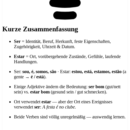
Kurze Zusammenfassung
Ser
= Identität, Beruf, Herkunft, feste Eigenschaften,
Zugehörigkeit, Uhrzeit & Datum.
Estar
= Ort, vorübergehende Zustände, Gefühle, laufende
Handlungen.
Ser:
sou, é, somos, são
· Estar:
estou, está, estamos, estão
(a
gente →
é / está
).
Einige Adjektive ändern die Bedeutung:
ser bom
(gut/nett
sein) vs.
estar bom
(gesund sein / gut schmecken).
Ort verwendet
estar
— aber der Ort eines Ereignisses
verwendet
ser
:
A festa é no clube.
Beide Verben sind völlig unregelmäßig — auswendig lernen.