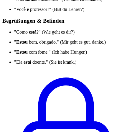
"Você
é
professor?" (Bist du Lehrer?)
Begrüßungen & Befinden
"Como
está
?" (Wie geht es dir?)
"
Estou
bem, obrigado." (Mir geht es gut, danke.)
"
Estou
com fome." (Ich habe Hunger.)
"Ela
está
doente." (Sie ist krank.)