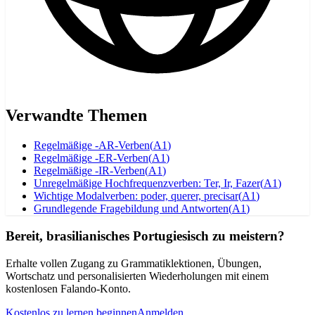
Verwandte Themen
Regelmäßige -AR-Verben
(
A1
)
Regelmäßige -ER-Verben
(
A1
)
Regelmäßige -IR-Verben
(
A1
)
Unregelmäßige Hochfrequenzverben: Ter, Ir, Fazer
(
A1
)
Wichtige Modalverben: poder, querer, precisar
(
A1
)
Grundlegende Fragebildung und Antworten
(
A1
)
Bereit, brasilianisches Portugiesisch zu meistern?
Erhalte vollen Zugang zu Grammatiklektionen, Übungen,
Wortschatz und personalisierten Wiederholungen mit einem
kostenlosen Falando-Konto.
Kostenlos zu lernen beginnen
Anmelden