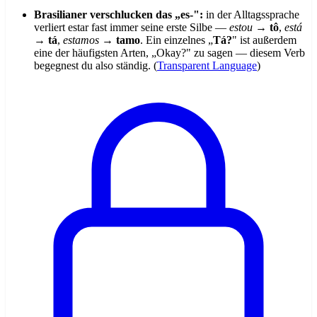
Brasilianer verschlucken das „es-":
in der Alltagssprache
verliert estar fast immer seine erste Silbe —
estou
→
tô
,
está
→
tá
,
estamos
→
tamo
. Ein einzelnes „
Tá?
" ist außerdem
eine der häufigsten Arten, „Okay?" zu sagen — diesem Verb
begegnest du also ständig. (
Transparent Language
)