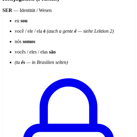
SER
— Identität / Wesen
eu
sou
você / ele / ela
é
(auch a gente
é
— siehe Lektion 2)
nós
somos
vocês / eles / elas
são
(tu
és
— in Brasilien selten)