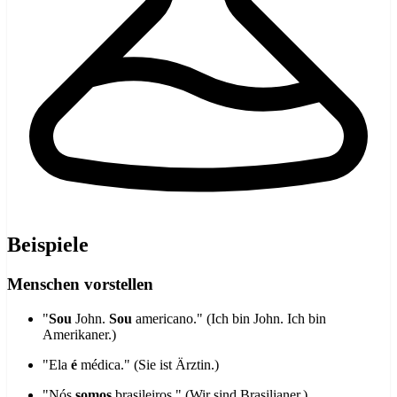
Beispiele
Menschen vorstellen
"
Sou
John.
Sou
americano." (Ich bin John. Ich bin
Amerikaner.)
"Ela
é
médica." (Sie ist Ärztin.)
"Nós
somos
brasileiros." (Wir sind Brasilianer.)