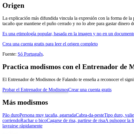
Origen
La explicación más difundida vincula la expresión con la forma de la 
tacaño que mantiene el puño cerrado y no lo abre para gastar dinero 
Es una etimología popular, basada en la imagen y no en un documento
Crea una cuenta gratis para leer el origen completo
Fuente:
Só Português
.
Practica modismos con el Entrenador de 
El Entrenador de Modismos de Falando te enseña a reconocer el signif
Probar el Entrenador de Modismos
Crear una cuenta gratis
Más modismos
Pão duro
Persona muy tacaña, agarrada
Cabra-da-peste
Tipo duro, vali
corriendo
Rachar o bico
Cagarse de risa, partirse de risa
A pulso
por la 
lavra
irse rápidamente