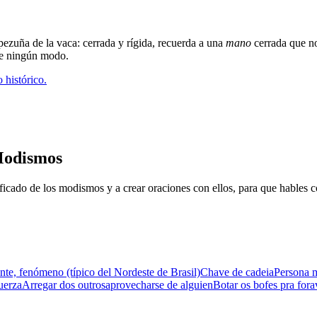
pezuña de la vaca: cerrada y rígida, recuerda a una
mano
cerrada que no
de ningún modo.
 histórico.
Modismos
icado de los modismos y a crear oraciones con ellos, para que hables 
ente, fenómeno (típico del Nordeste de Brasil)
Chave de cadeia
Persona m
fuerza
Arregar dos outros
aprovecharse de alguien
Botar os bofes pra fora