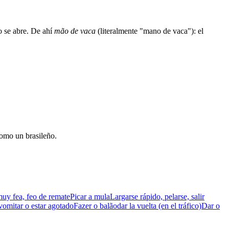
 se abre. De ahí
mão de vaca
(literalmente "mano de vaca"): el
como un brasileño.
uy fea, feo de remate
Picar a mula
Largarse rápido, pelarse, salir
vomitar o estar agotado
Fazer o balão
dar la vuelta (en el tráfico)
Dar o