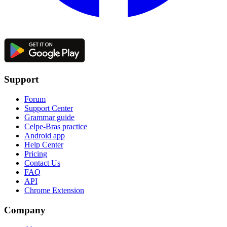
Support
Forum
Support Center
Grammar guide
Celpe-Bras practice
Android app
Help Center
Pricing
Contact Us
FAQ
API
Chrome Extension
Company