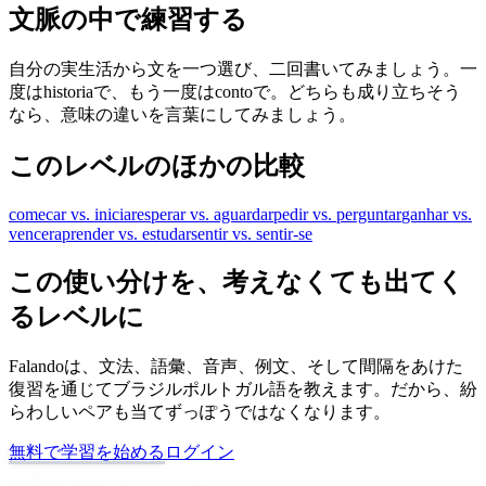
文脈の中で練習する
自分の実生活から文を一つ選び、二回書いてみましょう。一
度はhistoriaで、もう一度はcontoで。どちらも成り立ちそう
なら、意味の違いを言葉にしてみましょう。
このレベルのほかの比較
comecar vs. iniciar
esperar vs. aguardar
pedir vs. perguntar
ganhar vs.
vencer
aprender vs. estudar
sentir vs. sentir-se
この使い分けを、考えなくても出てく
るレベルに
Falandoは、文法、語彙、音声、例文、そして間隔をあけた
復習を通じてブラジルポルトガル語を教えます。だから、紛
らわしいペアも当てずっぽうではなくなります。
無料で学習を始める
ログイン