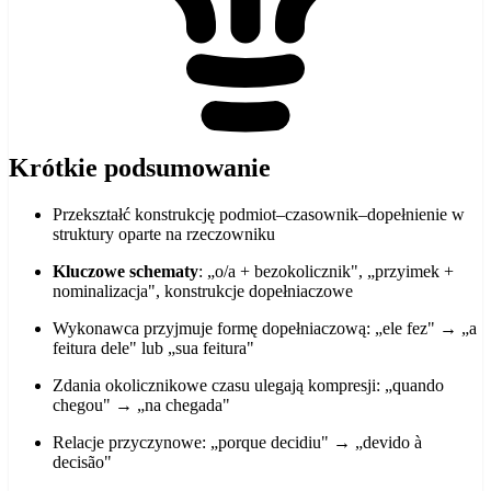
Krótkie podsumowanie
Przekształć konstrukcję podmiot–czasownik–dopełnienie w
struktury oparte na rzeczowniku
Kluczowe schematy
: „o/a + bezokolicznik", „przyimek +
nominalizacja", konstrukcje dopełniaczowe
Wykonawca przyjmuje formę dopełniaczową: „ele fez" → „a
feitura dele" lub „sua feitura"
Zdania okolicznikowe czasu ulegają kompresji: „quando
chegou" → „na chegada"
Relacje przyczynowe: „porque decidiu" → „devido à
decisão"