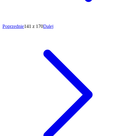
Poprzednie
141 z 170
Dalej