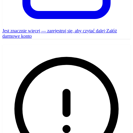
Jest znacznie więcej — zarejestruj się, aby czytać dalej
·
Załóż
darmowe konto