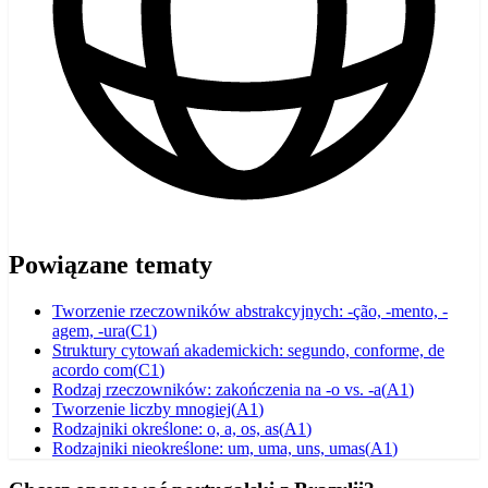
Powiązane tematy
Tworzenie rzeczowników abstrakcyjnych: -ção, -mento, -
agem, -ura
(
C1
)
Struktury cytowań akademickich: segundo, conforme, de
acordo com
(
C1
)
Rodzaj rzeczowników: zakończenia na -o vs. -a
(
A1
)
Tworzenie liczby mnogiej
(
A1
)
Rodzajniki określone: o, a, os, as
(
A1
)
Rodzajniki nieokreślone: um, uma, uns, umas
(
A1
)