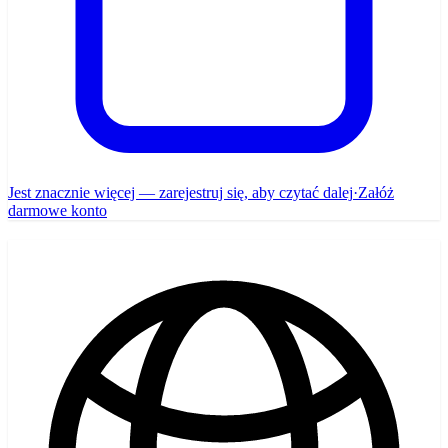
Jest znacznie więcej — zarejestruj się, aby czytać dalej
·
Załóż
darmowe konto