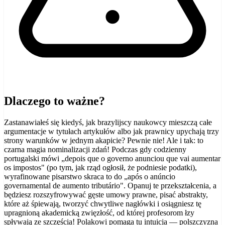
Dlaczego to ważne?
Zastanawiałeś się kiedyś, jak brazylijscy naukowcy mieszczą całe
argumentacje w tytułach artykułów albo jak prawnicy upychają trzy
strony warunków w jednym akapicie? Pewnie nie! Ale i tak: to
czarna magia nominalizacji zdań! Podczas gdy codzienny
portugalski mówi „depois que o governo anunciou que vai aumentar
os impostos" (po tym, jak rząd ogłosił, że podniesie podatki),
wyrafinowane pisarstwo skraca to do „após o anúncio
governamental de aumento tributário". Opanuj te przekształcenia, a
będziesz rozszyfrowywać gęste umowy prawne, pisać abstrakty,
które aż śpiewają, tworzyć chwytliwe nagłówki i osiągniesz tę
upragnioną akademicką zwięzłość, od której profesorom łzy
spływają ze szczęścia! Polakowi pomaga tu intuicja — polszczyzna