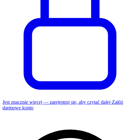
Jest znacznie więcej — zarejestruj się, aby czytać dalej
·
Załóż
darmowe konto