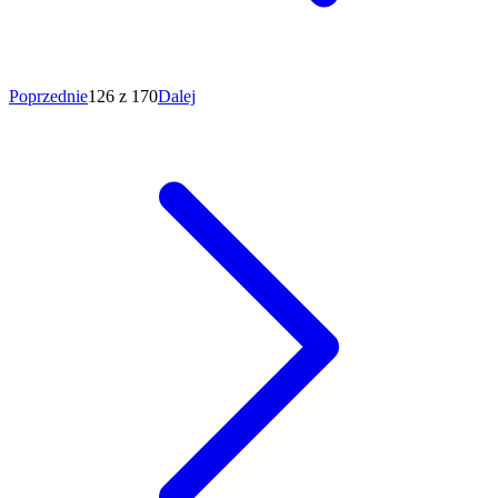
Poprzednie
126 z 170
Dalej