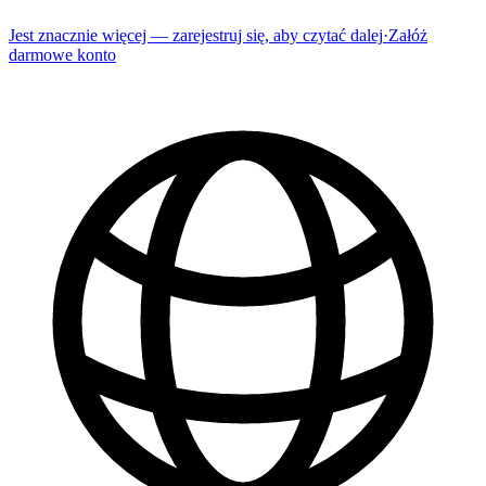
Jest znacznie więcej — zarejestruj się, aby czytać dalej
·
Załóż
darmowe konto