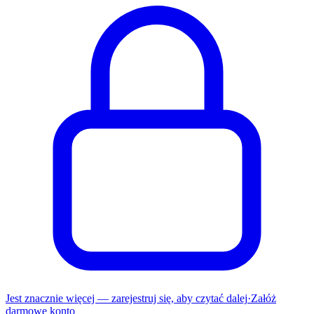
Jest znacznie więcej — zarejestruj się, aby czytać dalej
·
Załóż
darmowe konto