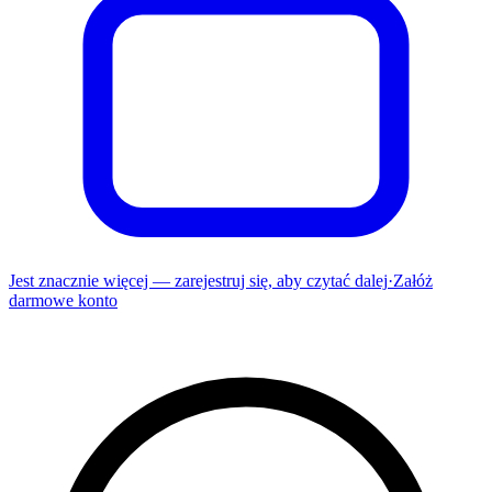
Jest znacznie więcej — zarejestruj się, aby czytać dalej
·
Załóż
darmowe konto