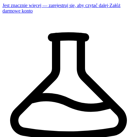
Jest znacznie więcej — zarejestruj się, aby czytać dalej
·
Załóż
darmowe konto