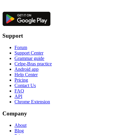
Support
Forum
Support Center
Grammar guide
Celpe-Bras practice
Android app
Help Center
Pricing
Contact Us
FAQ
API
Chrome Extension
Company
About
Blog