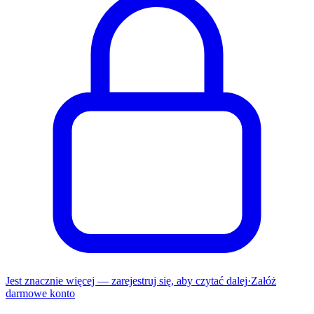
Jest znacznie więcej — zarejestruj się, aby czytać dalej
·
Załóż
darmowe konto