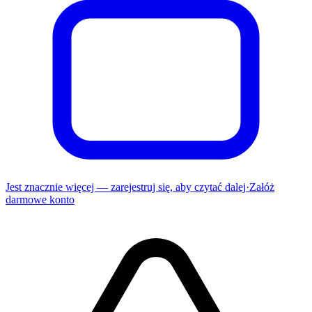
Jest znacznie więcej — zarejestruj się, aby czytać dalej
·
Załóż
darmowe konto