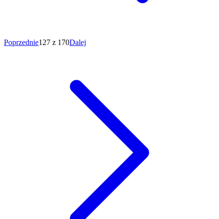
Poprzednie
127 z 170
Dalej