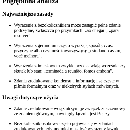
Pogłębiona analiza
Najważniejsze zasady
Wyrażenie z bezokolicznikiem może zastąpić pełne zdanie
podrzędne, zwłaszcza po przyimkach: „ao chegar", „para
resolver".
Wyrażenia z gerundium często wyrażają sposób, czas,
przyczynę albo czynność towarzyszącą: „estudando assim,
você melhora".
Wyrażenia z imiesłowem zwykle przedstawiają wcześniejszy
skutek lub stan: „terminada a reunião, fomos embora".
Zdania zredukowane kondensują informację i są częste w
piśmie formalnym oraz w niektórych stylach mówionych.
Uwagi dotyczące użycia
Zdanie zredukowane wciąż utrzymuje związek znaczeniowy
ze zdaniem głównym, nawet gdy łącznik jest lżejszy.
Bezokolicznik osobowy często pojawia się w zdaniach
zredukowanych, gdy podmiot musi być wyrażony jawnie.