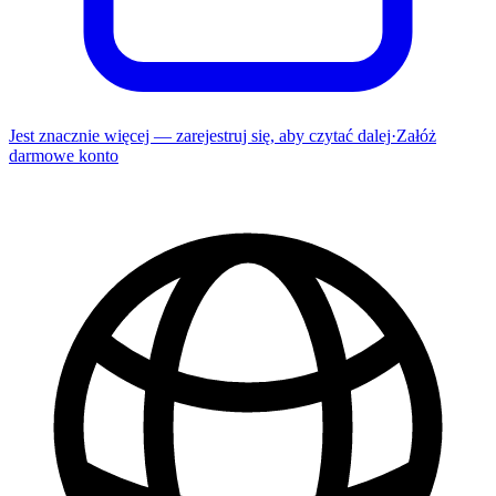
Jest znacznie więcej — zarejestruj się, aby czytać dalej
·
Załóż
darmowe konto