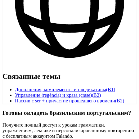
Связанные темы
Дополнения, комплементы и предикативы
(
B1
)
Управление (regência) и краза (crase)
(
B2
)
Пассив с ser + причастие прошедшего времени
(
B2
)
Готовы овладеть бразильским португальским?
Получите полный доступ к урокам грамматики,
упражнениям, лексике и персонализированному повторению
с бесплатным аккаунтом Falando.