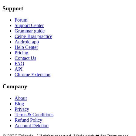
Support
Forum
Support Center
Grammar guide
Celpe-Bras practice
Android app
Help Center
Pricing
Contact Us
FAQ
API
Chrome Extension
Company
About
Blog
Privacy
Terms & Conditions
Refund Policy
Account Deletion