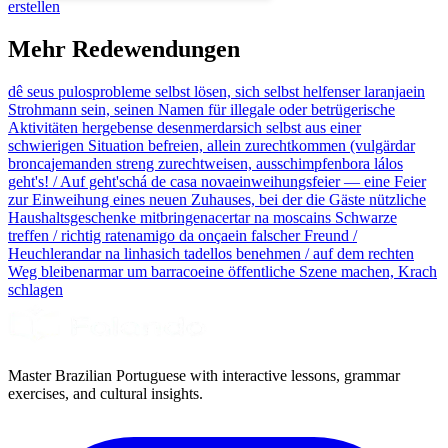
erstellen
Mehr Redewendungen
dê seus pulos
probleme selbst lösen, sich selbst helfen
ser laranja
ein
Strohmann sein, seinen Namen für illegale oder betrügerische
Aktivitäten hergeben
se desenmerdar
sich selbst aus einer
schwierigen Situation befreien, allein zurechtkommen (vulgär
dar
bronca
jemanden streng zurechtweisen, ausschimpfen
bora lá
los
geht's! / Auf geht's
chá de casa nova
einweihungsfeier — eine Feier
zur Einweihung eines neuen Zuhauses, bei der die Gäste nützliche
Haushaltsgeschenke mitbringen
acertar na mosca
ins Schwarze
treffen / richtig raten
amigo da onça
ein falscher Freund /
Heuchler
andar na linha
sich tadellos benehmen / auf dem rechten
Weg bleiben
armar um barraco
eine öffentliche Szene machen, Krach
schlagen
Master Brazilian Portuguese with interactive lessons, grammar
exercises, and cultural insights.