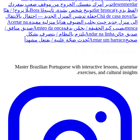
desenmerdar
تدبر أمرك بنفسك، الخروج من موقف صعب بمفردك
(لفظ بذيء)
dar bronca
توبيخ شخص بشدة، تأنيبه
Bora lá
يلّا نروح! / هيّا
بنا!
Chá de casa nova
حفلة تدشين المنزل الجديد — احتفال بالانتقال
إلى منزل جديد حيث يجلب الضيوف هدايا منزلية مفيدة.
Acertar na
mosca
يصيب كبد الحقيقة / يخمّن بدقة
Amigo da onça
صديق منافق /
صديق خائن
Andar na linha
يلتزم بالنظام / يتصرف بشكل
صحيح
Armar um barraco
يُحدث ضجّة علنية / يفتعل مشهداً
Master Brazilian Portuguese with interactive lessons, grammar
exercises, and cultural insights.