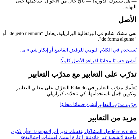
— هل ستترك الدورة؟ — بأيّ حال من الأحوال! سأكملها حتى
النهاية.
الأصل
نفي مشدّد شائع في البرتغالية البرازيلية، يعادل "de jeito nenhum" أو
"de forma alguma".
يُستخدم في الكلام اليومي للرفض القاطع أو إنكار شيء ما.
أنشئ حسابًا مجانيًا لقراءة الأصل كاملًا
تدرّب على التعابير مع مدرّب التعابير
يُعلّمك مدرّب التعابير في Falando التعرّف على معاني التعابير
وتكوين جُمل باستخدامها، كي تتحدّث كبرازيلي.
جرّب مدرّب التعابير
أنشئ حسابًا مجانيًا
مزيد من التعابير
dê seus pulos
حل المشاكل بنفسك، تدبر أمرك
ser laranja
أن تكون
واجهة لأنشطة غير قانونية، إعارة اسمك لعمليات احتيالية
se