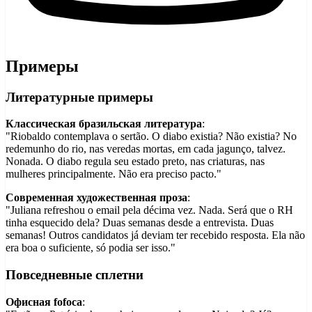
Примеры
Литературные примеры
Классическая бразильская литература
:
"Riobaldo contemplava o sertão. O diabo existia? Não existia? No
redemunho do rio, nas veredas mortas, em cada jagunço, talvez.
Nonada. O diabo regula seu estado preto, nas criaturas, nas
mulheres principalmente. Não era preciso pacto."
Современная художественная проза
:
"Juliana refreshou o email pela décima vez. Nada. Será que o RH
tinha esquecido dela? Duas semanas desde a entrevista. Duas
semanas! Outros candidatos já deviam ter recebido resposta. Ela não
era boa o suficiente, só podia ser isso."
Повседневные сплетни
Офисная fofoca
: