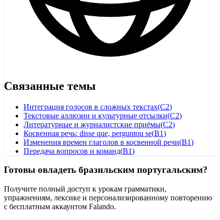
Связанные темы
Интеграция голосов в сложных текстах
(
C2
)
Текстовые аллюзии и культурные отсылки
(
C2
)
Литературные и журналистские приёмы
(
C2
)
Косвенная речь: disse que, perguntou se
(
B1
)
Изменения времен глаголов в косвенной речи
(
B1
)
Передача вопросов и команд
(
B1
)
Готовы овладеть бразильским португальским?
Получите полный доступ к урокам грамматики,
упражнениям, лексике и персонализированному повторению
с бесплатным аккаунтом Falando.