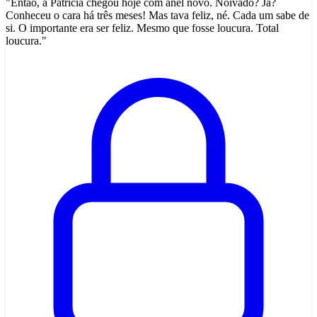
"Então, a Patrícia chegou hoje com anel novo. Noivado? Já?
Conheceu o cara há três meses! Mas tava feliz, né. Cada um sabe de
si. O importante era ser feliz. Mesmo que fosse loucura. Total
loucura."