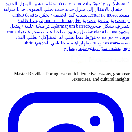
bora lá
يلّا نروح! / هيّا بنا
chá de casa nova
حفلة تدشين المنزل الجديد
— احتفال بالانتقال إلى منزل جديد حيث يجلب الضيوف هدايا منزلية
مفيدة
acertar na mosca
يصيب كبد الحقيقة / يخمّن بدقة
amigo da
onça
صديق منافق / صديق خائن
andar na linha
يلتزم بالنظام /
يتصرف بشكل صحيح
armar um barraco
يُحدث ضجّة علنية / يفتعل
مشهداً
rodar a baiana
يفتعل مشهداً صاخباً علناً / ينفجر غاضباً
arrumar
sarna pra se coçar
يتورّط فيما يجلب له المشاكل / يطلب البلاء
بنفسه
arrastar as asas
إظهار اهتمام عاطفي بأحدهم
abrir o
jogo
يكشف سرّاً / يفتح قلبه ويصارح
Master Brazilian Portuguese with interactive lessons, grammar
exercises, and cultural insights.