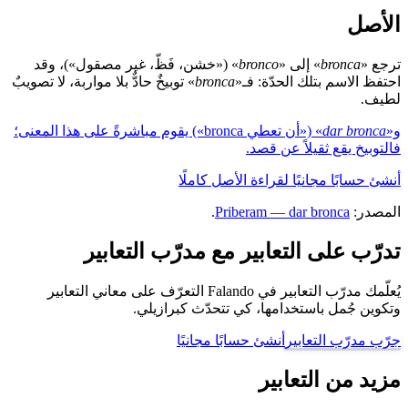
الأصل
ترجع «
bronca
» إلى «
bronco
» («خشن، فَظّ، غير مصقول»)، وقد
احتفظ الاسم بتلك الحدّة: فـ«
bronca
» توبيخٌ حادٌّ بلا مواربة، لا تصويبٌ
لطيف.
و«
dar bronca
» («أن تعطي bronca») يقوم مباشرةً على هذا المعنى؛
فالتوبيخ يقع ثقيلاً عن قصد.
أنشئ حسابًا مجانيًا لقراءة الأصل كاملًا
المصدر:
Priberam — dar bronca
.
تدرّب على التعابير مع مدرّب التعابير
يُعلّمك مدرّب التعابير في Falando التعرّف على معاني التعابير
وتكوين جُمل باستخدامها، كي تتحدّث كبرازيلي.
جرّب مدرّب التعابير
أنشئ حسابًا مجانيًا
مزيد من التعابير