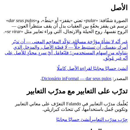
الأصل
الصورة شفّافة: «
pular
» تعني «يقفز» أو «ينطّ»، و«
dar seus pulos
»
ترسم مَن يقفز بخفّةٍ بين العقبات بدل أن يقف منتظراً العون —
الروح نفسها، روح الحيلة والارتجال، التي وراء تعابير مثل «
se virar
».
غير أنّه لا نشأةَ مؤرَّخة مسجَّلة. تؤكّد المعاجم المعنى — أن تدبّر
أمرك بنفسك، أن تستنبط حلّاً — لا قصّة الأصل، والمدخل الذي
يتناوله من إسهام المستخدمين؛ فليُعامَل أيّ سردٍ محدَّدٍ للأصل على
أنّه غير مُوثَّق.
أنشئ حسابًا مجانيًا لقراءة الأصل كاملًا
المصدر:
Dicionário inFormal — dar seus pulos
.
تدرّب على التعابير مع مدرّب التعابير
يُعلّمك مدرّب التعابير في Falando التعرّف على معاني التعابير
وتكوين جُمل باستخدامها، كي تتحدّث كبرازيلي.
جرّب مدرّب التعابير
أنشئ حسابًا مجانيًا