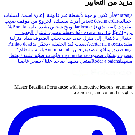
مزيد من التعابير
ser laranja
أن تكون واجهة لأنشطة غير قانونية، إعارة اسمك لعمليات
احتيالية
se desenmerdar
تدبر أمرك بنفسك، الخروج من موقف صعب
بمفردك (لفظ بذيء)
dar bronca
توبيخ شخص بشدة، تأنيبه
Bora lá
يلّا
نروح! / هيّا بنا!
Chá de casa nova
حفلة تدشين المنزل الجديد —
احتفال بالانتقال إلى منزل جديد حيث يجلب الضيوف هدايا منزلية
مفيدة.
Acertar na mosca
يصيب كبد الحقيقة / يخمّن بدقة
Amigo da
onça
صديق منافق / صديق خائن
Andar na linha
يلتزم بالنظام /
يتصرف بشكل صحيح
Armar um barraco
يُحدث ضجّة علنية / يفتعل
مشهداً
Rodar a baiana
يفتعل مشهداً صاخباً علناً / ينفجر غاضباً
Master Brazilian Portuguese with interactive lessons, grammar
exercises, and cultural insights.