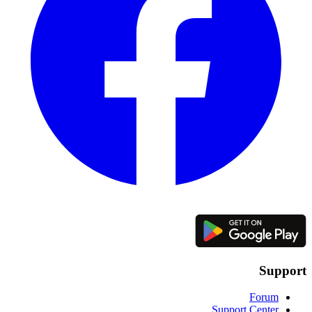
Support
Forum
Support Center