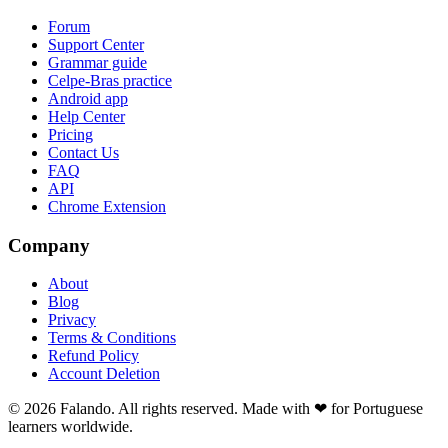
Forum
Support Center
Grammar guide
Celpe-Bras practice
Android app
Help Center
Pricing
Contact Us
FAQ
API
Chrome Extension
Company
About
Blog
Privacy
Terms & Conditions
Refund Policy
Account Deletion
© 2026 Falando. All rights reserved. Made with ❤ for Portuguese
learners worldwide.