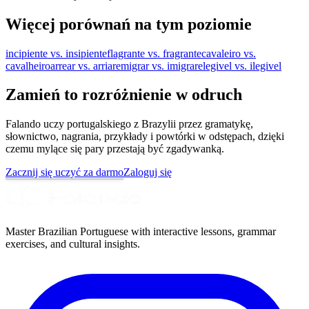
Więcej porównań na tym poziomie
incipiente vs. insipiente
flagrante vs. fragrante
cavaleiro vs.
cavalheiro
arrear vs. arriar
emigrar vs. imigrar
elegivel vs. ilegivel
Zamień to rozróżnienie w odruch
Falando uczy portugalskiego z Brazylii przez gramatykę,
słownictwo, nagrania, przykłady i powtórki w odstępach, dzięki
czemu mylące się pary przestają być zgadywanką.
Zacznij się uczyć za darmo
Zaloguj się
Master Brazilian Portuguese with interactive lessons, grammar
exercises, and cultural insights.