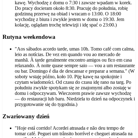
kawę. Wychodzę z domu o 7:30 i zawsze wpadam w korek.
Do pracy docieram około 8:30. Pracuję do południa, robię
godzinną przerwę na obiad i wracam o 13:00. O 18:00
wychodzę z biura i zwykle jestem w domu o 19:30. Jem
kolację, oglądam trochę telewizji i idę spać o 23:00.)
Rutyna weekendowa
"Aos sábados acordo tarde, umas 10h. Tomo café com calma,
leio as notícias. De vez em quando vou ao mercado de
manhã. À tarde geralmente encontro amigos ou fico em casa
relaxando. À noite quase sempre saio — vou a um restaurante
ou bar. Domingo é dia de descansar e preparar a semana." (W
soboty wstaję późno, koło 10. Piję kawę na spokojnie i
czytam wiadomości. Od czasu do czasu idę rano na targ. Po
południu zwykle spotykam się ze znajomymi albo zostaję w
domu i odpoczywam. Wieczorem prawie zawsze wychodzę
— do restauracji lub baru. Niedziela to dzień na odpoczynek i
przygotowanie się do tygodnia.)
Zwariowany dzień
"Hoje está corrido! Acordei atrasada e não deu tempo de
tomar café. Peguei um trânsito horrível e cheguei atrasada na