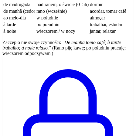
de madrugada
nad ranem, o świcie (0–5h)
dormir
de manhã (cedo)
rano (wcześnie)
acordar, tomar café
ao meio-dia
w południe
almoçar
à tarde
po południu
trabalhar, estudar
à noite
wieczorem / w nocy
jantar, relaxar
Zaczep o nie swoje czynności:
"De manhã tomo café; à tarde
trabalho; à noite relaxo."
(Rano piję kawę; po południu pracuję;
wieczorem odpoczywam.)