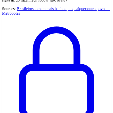
sięga aż do rdzennych ludów tego kraju).
Sources:
Brasileiros tomam mais banho que qualquer outro povo —
Metrópoles