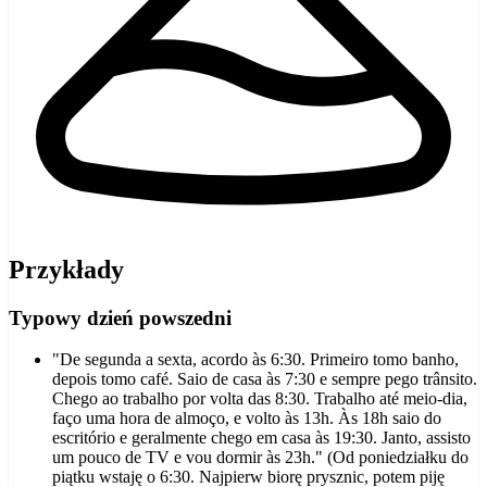
Przykłady
Typowy dzień powszedni
"De segunda a sexta, acordo às 6:30. Primeiro tomo banho,
depois tomo café. Saio de casa às 7:30 e sempre pego trânsito.
Chego ao trabalho por volta das 8:30. Trabalho até meio-dia,
faço uma hora de almoço, e volto às 13h. Às 18h saio do
escritório e geralmente chego em casa às 19:30. Janto, assisto
um pouco de TV e vou dormir às 23h." (Od poniedziałku do
piątku wstaję o 6:30. Najpierw biorę prysznic, potem piję