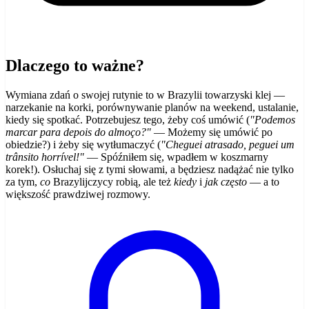
Dlaczego to ważne?
Wymiana zdań o swojej rutynie to w Brazylii towarzyski klej —
narzekanie na korki, porównywanie planów na weekend, ustalanie,
kiedy się spotkać. Potrzebujesz tego, żeby coś umówić (
"Podemos
marcar para depois do almoço?"
— Możemy się umówić po
obiedzie?) i żeby się wytłumaczyć (
"Cheguei atrasado, peguei um
trânsito horrível!"
— Spóźniłem się, wpadłem w koszmarny
korek!). Osłuchaj się z tymi słowami, a będziesz nadążać nie tylko
za tym,
co
Brazylijczycy robią, ale też
kiedy
i
jak często
— a to
większość prawdziwej rozmowy.