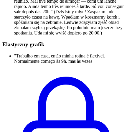
reunião. Mal tive tempo de almoçar — comi um lanche
rápido. Ainda tenho três reuniões à tarde. Só vou conseguir
sair depois das 20h." (Dziś istny młyn! Zaspałam i nie
starczyło czasu na kawę. Wpadłam w koszmarny korek i
spóźniłam się na zebranie. Ledwie zdążyłam zjeść obiad —
złapałam szybką przekąskę. Po południu mam jeszcze trzy
spotkania. Uda mi się wyjść dopiero po 20:00.)
Elastyczny grafik
"Trabalho em casa, então minha rotina é flexível.
Normalmente começo às 9h, mas às vezes