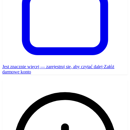
Jest znacznie więcej — zarejestruj się, aby czytać dalej
·
Załóż
darmowe konto