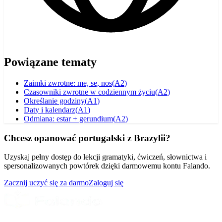
Powiązane tematy
Zaimki zwrotne: me, se, nos
(
A2
)
Czasowniki zwrotne w codziennym życiu
(
A2
)
Określanie godziny
(
A1
)
Daty i kalendarz
(
A1
)
Odmiana: estar + gerundium
(
A2
)
Chcesz opanować portugalski z Brazylii?
Uzyskaj pełny dostęp do lekcji gramatyki, ćwiczeń, słownictwa i
spersonalizowanych powtórek dzięki darmowemu kontu Falando.
Zacznij uczyć się za darmo
Zaloguj się