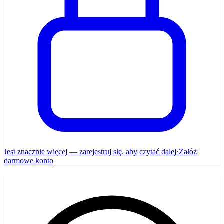
Jest znacznie więcej — zarejestruj się, aby czytać dalej
·
Załóż
darmowe konto