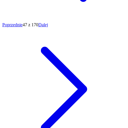
Poprzednie
47 z 170
Dalej