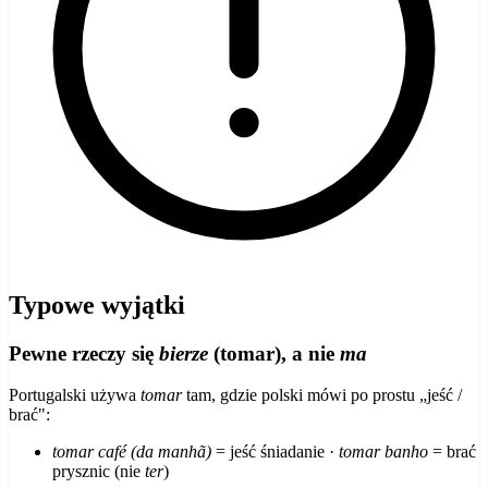
Typowe wyjątki
Pewne rzeczy się
bierze
(tomar), a nie
ma
Portugalski używa
tomar
tam, gdzie polski mówi po prostu „jeść /
brać":
tomar café (da manhã)
= jeść śniadanie ·
tomar banho
= brać
prysznic (nie
ter
)