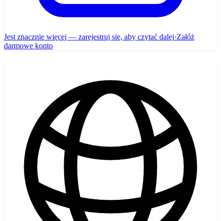
Jest znacznie więcej — zarejestruj się, aby czytać dalej
·
Załóż
darmowe konto