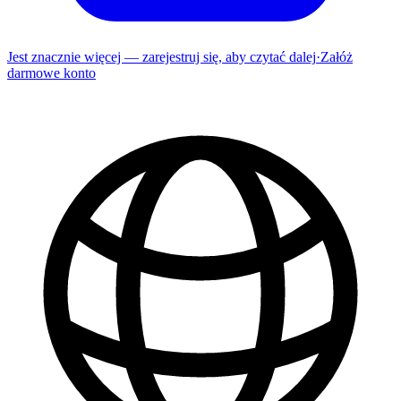
Jest znacznie więcej — zarejestruj się, aby czytać dalej
·
Załóż
darmowe konto