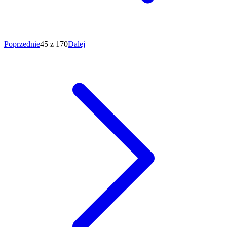
Poprzednie
45 z 170
Dalej