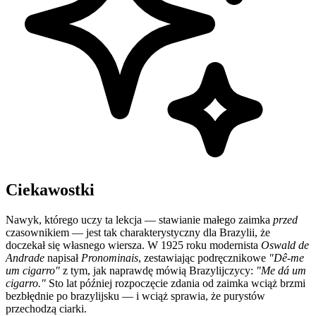
Ciekawostki
Nawyk, którego uczy ta lekcja — stawianie małego zaimka
przed
czasownikiem — jest tak charakterystyczny dla Brazylii, że
doczekał się własnego wiersza. W 1925 roku modernista
Oswald de
Andrade
napisał
Pronominais
, zestawiając podręcznikowe
"Dê-me
um cigarro"
z tym, jak naprawdę mówią Brazylijczycy:
"Me dá um
cigarro."
Sto lat później rozpoczęcie zdania od zaimka wciąż brzmi
bezbłędnie po brazylijsku — i wciąż sprawia, że purystów
przechodzą ciarki.