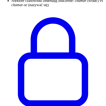
Niektóre czasowniki zmieniają znaczenie:
chamar
(wołać) vs
chamar-se
(nazywać się)