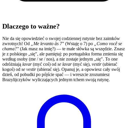
Dlaczego to ważne?
Nie da się opowiedzieć o swojej codziennej rutynie bez zaimków
zwrotnych! Od
„Me levanto às 7"
(Wstaję o 7) po
„Como você se
chama?"
(Jak masz na imię?) — te małe słówka są wszędzie. Znasz
je z polskiego „się", ale pamiętaj: po portugalsku forma zmienia się
według osoby (me / se / nos), a nie zostaje jednym „się". To one
odróżniają
lavar
(myć coś) od
se lavar
(myć się),
vestir
(ubierać
kogoś) od
se vestir
(ubierać się). Opanuj je, a opowiesz cały swój
dzień, od pobudki po pójście spać — i wreszcie zrozumiesz
Brazylijczyków wyliczających jednym tchem swoją rutynę.