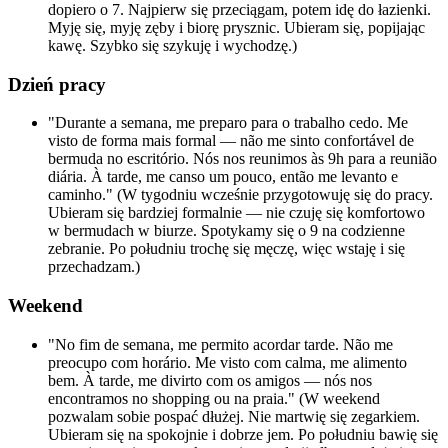
dopiero o 7. Najpierw się przeciągam, potem idę do łazienki.
Myję się, myję zęby i biorę prysznic. Ubieram się, popijając
kawę. Szybko się szykuję i wychodzę.)
Dzień pracy
"Durante a semana, me preparo para o trabalho cedo. Me
visto de forma mais formal — não me sinto confortável de
bermuda no escritório. Nós nos reunimos às 9h para a reunião
diária. À tarde, me canso um pouco, então me levanto e
caminho." (W tygodniu wcześnie przygotowuję się do pracy.
Ubieram się bardziej formalnie — nie czuję się komfortowo
w bermudach w biurze. Spotykamy się o 9 na codzienne
zebranie. Po południu trochę się męczę, więc wstaję i się
przechadzam.)
Weekend
"No fim de semana, me permito acordar tarde. Não me
preocupo com horário. Me visto com calma, me alimento
bem. À tarde, me divirto com os amigos — nós nos
encontramos no shopping ou na praia." (W weekend
pozwalam sobie pospać dłużej. Nie martwię się zegarkiem.
Ubieram się na spokojnie i dobrze jem. Po południu bawię się