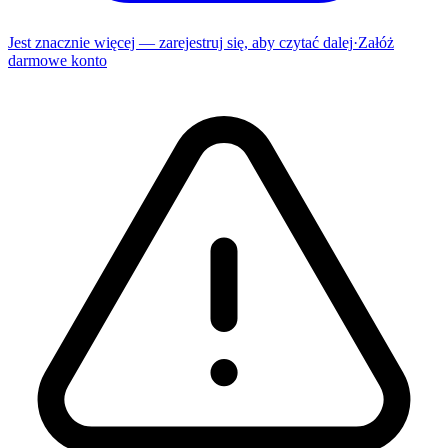
Jest znacznie więcej — zarejestruj się, aby czytać dalej
·
Załóż
darmowe konto