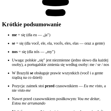
Krótkie podsumowanie
me
= się (dla eu — „ja")
se
= się (dla você, ele, ela, vocês, eles, elas — oraz a gente)
nos
= się (dla nós — „my")
Uwaga: polskie „się" jest niezmienne (jedno słowo dla każdej
osoby), a portugalskie zmienia się według osoby: me / se / nos
W Brazylii
se
obsługuje prawie wszystkich (você i a gente
rządzą na co dzień)
Pozycja: zaimek stoi
przed
czasownikiem —
Eu me visto
, a
nie
visto-me
Nawet przed czasownikiem posiłkowym:
Vou me deitar
,
Estou me arrumando