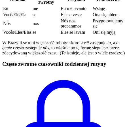
zwrotny
Eu
me
Eu me levanto
Wstaję
Você/Ele/Ela
se
Ela se veste
Ona się ubiera
Nós nos
Przygotowujemy
Nós
nos
preparamos
się
Vocês/Eles/Elas
se
Eles se lavam
Oni się myją
W Brazylii
se
robi większość roboty: skoro
você
zastępuje
tu
, a
a
gente
często zastępuje
nós
, to właśnie po tę formę sięgniesz przez
zdecydowaną większość czasu. (
Te
istnieje, ale jest o wiele rzadsze.)
Częste zwrotne czasowniki codziennej rutyny