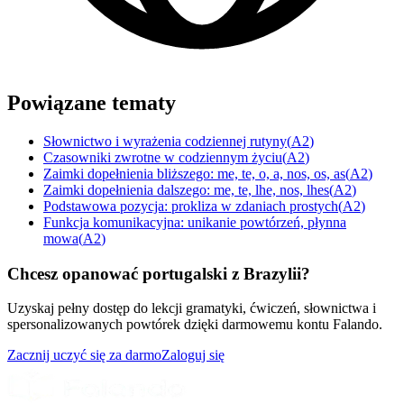
Powiązane tematy
Słownictwo i wyrażenia codziennej rutyny
(
A2
)
Czasowniki zwrotne w codziennym życiu
(
A2
)
Zaimki dopełnienia bliższego: me, te, o, a, nos, os, as
(
A2
)
Zaimki dopełnienia dalszego: me, te, lhe, nos, lhes
(
A2
)
Podstawowa pozycja: prokliza w zdaniach prostych
(
A2
)
Funkcja komunikacyjna: unikanie powtórzeń, płynna
mowa
(
A2
)
Chcesz opanować portugalski z Brazylii?
Uzyskaj pełny dostęp do lekcji gramatyki, ćwiczeń, słownictwa i
spersonalizowanych powtórek dzięki darmowemu kontu Falando.
Zacznij uczyć się za darmo
Zaloguj się