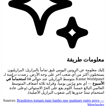
معلومات طريفة
إليك معلومة عن الروتين اليومي تليق تماماً بالبرازيل: البرازيليون
يستحمّون أكثر من أي شعب آخر على وجه الأرض. رصدت دراسة لـ
Kantar Worldpanel متوسط البرازيلي عند حوالي
14 استحماماً في
الأسبوع
— أي نحو مرّتين يومياً، وقرابة ثلاثة أضعاف المتوسط
العالمي البالغ خمساً. اللوم يقع على الحرّ الاستوائي (وعلى عادة
استحمام تمتدّ جذورها إلى شعوب البرازيل الأصلية).
Sources:
Brasileiros tomam mais banho que qualquer outro povo —
Metrópoles