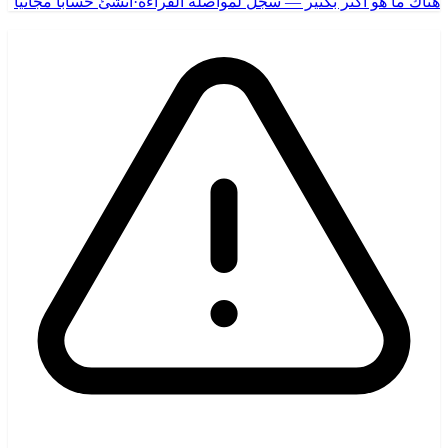
هناك ما هو أكثر بكثير — سجّل لمواصلة القراءة
·
أنشئ حسابًا مجانيًا