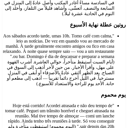
في السادسة مساءً أغادر المكتب وأصل عادةً إلى المنزل في
السابعة والنصف. أتعشّى، وأشاهد قليلاً من التلفاز، وأخلد إلى
النوم في الحادية عشرة ليلاً.)
روتين عطلة نهاية الأسبوع
"Aos sábados acordo tarde, umas 10h. Tomo café com calma,
leio as notícias. De vez em quando vou ao mercado de
manhã. À tarde geralmente encontro amigos ou fico em casa
relaxando. À noite quase sempre saio — vou a um restaurante
ou bar. Domingo é dia de descansar e preparar a semana."
(أيام السبت أستيقظ متأخراً، حوالي العاشرة. أشرب القهوة
على مهل، وأقرأ الأخبار. من حين لآخر أذهب إلى السوق في
الصباح. بعد الظهر ألتقي عادةً بالأصدقاء أو أبقى في المنزل
مسترخياً. في الليل أخرج دائماً تقريباً — أذهب إلى مطعم أو
حانة. الأحد يوم للراحة والاستعداد للأسبوع.)
يوم محموم
"Hoje está corrido! Acordei atrasada e não deu tempo de
tomar café. Peguei um trânsito horrível e cheguei atrasada na
reunião. Mal tive tempo de almoçar — comi um lanche
rápido. Ainda tenho três reuniões à tarde. Só vou conseguir
sair depois das 20h." (اليوم محموم! استيقظت متأخرة ولم