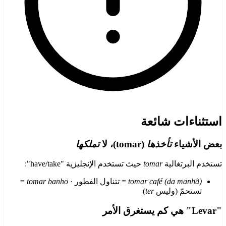
استثناءات شائعة
بعض الأشياء
تأخذها
(tomar)، لا
تملكها
تستخدم البرتغالية
tomar
حيث تستخدم الإنجليزية "have/take":
tomar café (da manhã)
= تتناول الفطور ·
tomar banho
=
تستحمّ (وليس
ter
)
"Levar" هي كم يستغرق الأمر