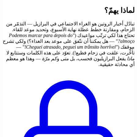
لماذا يهمّ؟
تبادُل أخبار الروتين هو الغراء الاجتماعي في البرازيل — التذمّر من
الزحام، ومقارنة خطط عطلة نهاية الأسبوع، وتحديد موعد للقاء.
تحتاج هذا لكي ترتّب مواعيدك (
"Podemos marcar para depois do
almoço?"
— هل يمكننا أن نتّفق على موعد بعد الغداء؟) ولكي تشرح
موقفك (
"Cheguei atrasado, peguei um trânsito horrível!"
—
تأخّرت، علقت في زحام فظيع!). تعوّد على هذه الكلمات وستتابع لا
ماذا
يفعل البرازيليون فحسب، بل
متى
و
كم مرّة
— وهذا هو معظم
أي محادثة حقيقية.