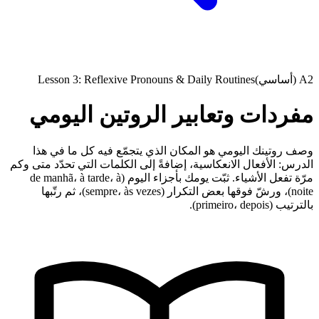
A2 (أساسي)
Lesson 3: Reflexive Pronouns & Daily Routines
مفردات وتعابير الروتين اليومي
وصف روتينك اليومي هو المكان الذي يتجمّع فيه كل ما في هذا
الدرس: الأفعال الانعكاسية، إضافةً إلى الكلمات التي تحدّد متى وكم
مرّة تفعل الأشياء. ثبّت يومك بأجزاء اليوم (de manhã، à tarde، à
noite)، ورشّ فوقها بعض التكرار (sempre، às vezes)، ثم رتّبها
بالترتيب (primeiro، depois).