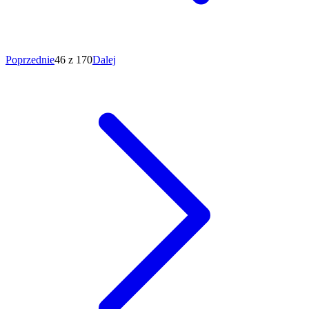
Poprzednie
46 z 170
Dalej