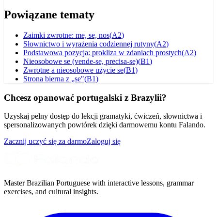
Powiązane tematy
Zaimki zwrotne: me, se, nos
(
A2
)
Słownictwo i wyrażenia codziennej rutyny
(
A2
)
Podstawowa pozycja: prokliza w zdaniach prostych
(
A2
)
Nieosobowe se (vende-se, precisa-se)
(
B1
)
Zwrotne a nieosobowe użycie se
(
B1
)
Strona bierna z „se"
(
B1
)
Chcesz opanować portugalski z Brazylii?
Uzyskaj pełny dostęp do lekcji gramatyki, ćwiczeń, słownictwa i
spersonalizowanych powtórek dzięki darmowemu kontu Falando.
Zacznij uczyć się za darmo
Zaloguj się
Master Brazilian Portuguese with interactive lessons, grammar
exercises, and cultural insights.