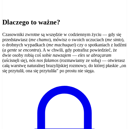
Dlaczego to ważne?
Czasowniki zwrotne są wszędzie w codziennym życiu — gdy się
przedstawiasz (
me chamo
), mówisz o swoich uczuciach (
me sinto
),
o drobnych wypadkach (
me machuquei
) czy o spotkaniach z ludźmi
(
a gente se encontra
). A w chwili, gdy potrafisz powiedzieć, że
dwie osoby robią coś
sobie nawzajem
—
eles se abraçaram
(uścisnęli się),
nós nos falamos
(rozmawiamy ze sobą) — otwierasz
całą warstwę naturalnej brazylijskiej rozmowy, do której płaskie „on
się przytulił, ona się przytuliła" po prostu nie sięga.