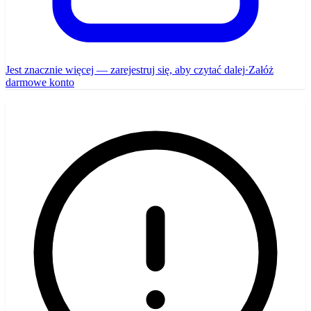
Jest znacznie więcej — zarejestruj się, aby czytać dalej
·
Załóż
darmowe konto