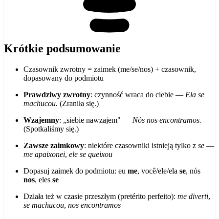
Krótkie podsumowanie
Czasownik zwrotny = zaimek (me/se/nos) + czasownik,
dopasowany do podmiotu
Prawdziwy zwrotny
: czynność wraca do ciebie —
Ela se
machucou.
(Zraniła się.)
Wzajemny
: „siebie nawzajem" —
Nós nos encontramos.
(Spotkaliśmy się.)
Zawsze zaimkowy
: niektóre czasowniki istnieją tylko z
se
—
me apaixonei
,
ele se queixou
Dopasuj zaimek do podmiotu: eu
me
, você/ele/ela
se
, nós
nos
, eles
se
Działa też w czasie przeszłym (pretérito perfeito):
me diverti
,
se machucou
,
nos encontramos