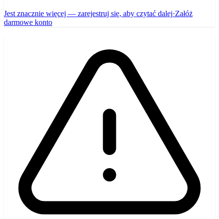
Jest znacznie więcej — zarejestruj się, aby czytać dalej
·
Załóż
darmowe konto