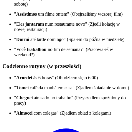
sobotę)
"
Assistimos
um filme ontem" (Obejrzeliśmy wczoraj film)
"Eles
jantaram
num restaurante novo" (Zjedli kolację w
nowej restauracji)
"
Dormi
até tarde domingo" (Spałem do późna w niedzielę)
"Você
trabalhou
no fim de semana?" (Pracowałeś w
weekend?)
Codzienne rutyny (w przeszłości)
"
Acordei
às 6 horas" (Obudziłem się o 6:00)
"
Tomei
café da manhã em casa" (Zjadłem śniadanie w domu)
"
Cheguei
atrasado no trabalho" (Przyszedłem spóźniony do
pracy)
"
Almocei
com colegas" (Zjadłem obiad z kolegami)