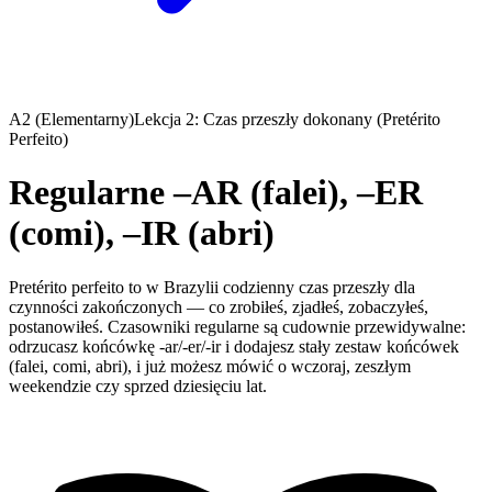
A2 (Elementarny)
Lekcja 2: Czas przeszły dokonany (Pretérito
Perfeito)
Regularne –AR (falei), –ER
(comi), –IR (abri)
Pretérito perfeito to w Brazylii codzienny czas przeszły dla
czynności zakończonych — co zrobiłeś, zjadłeś, zobaczyłeś,
postanowiłeś. Czasowniki regularne są cudownie przewidywalne:
odrzucasz końcówkę -ar/-er/-ir i dodajesz stały zestaw końcówek
(falei, comi, abri), i już możesz mówić o wczoraj, zeszłym
weekendzie czy sprzed dziesięciu lat.