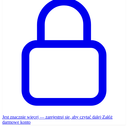
Jest znacznie więcej — zarejestruj się, aby czytać dalej
·
Załóż
darmowe konto