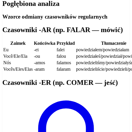
Pogłębiona analiza
Wzorce odmiany czasowników regularnych
Czasowniki -AR (np. FALAR — mówić)
Zaimek
Końcówka
Przykład
Tłumaczenie
Eu
-ei
falei
powiedziałem/powiedziałam
Você/Ele/Ela
-ou
falou
powiedziałeś/powiedział/powi
Nós
-amos
falamos
powiedzieliśmy/powiedziały
Vocês/Eles/Elas
-aram
falaram
powiedzieliście/powiedzieli/p
Czasowniki -ER (np. COMER — jeść)