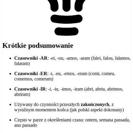
Krótkie podsumowanie
Czasowniki -AR
: -ei, -ou, -amos, -aram (falei, falou, falamos,
falaram)
Czasowniki -ER
: -i, -eu, -emos, -eram (comi, comeu,
comemos, comeram)
Czasowniki -IR
: -i, -iu, -imos, -iram (abri, abriu, abrimos,
abriram)
Używany do czynności przeszłych
zakończonych
, z
wyraźnym momentem końca (jak polski aspekt dokonany)
Często w parze z określeniami czasu: ontem, semana passada,
ano passado