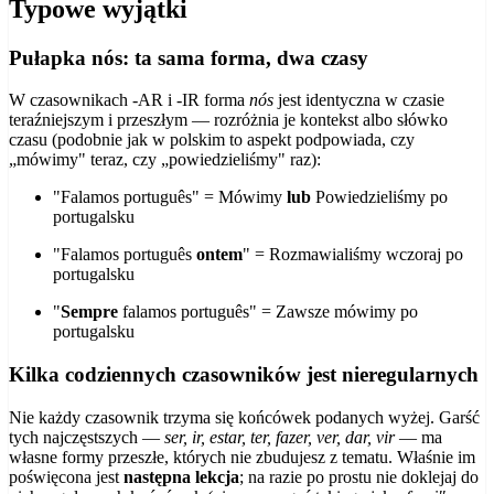
Typowe wyjątki
Pułapka nós: ta sama forma, dwa czasy
W czasownikach -AR i -IR forma
nós
jest identyczna w czasie
teraźniejszym i przeszłym — rozróżnia je kontekst albo słówko
czasu (podobnie jak w polskim to aspekt podpowiada, czy
„mówimy" teraz, czy „powiedzieliśmy" raz):
"Falamos português" = Mówimy
lub
Powiedzieliśmy po
portugalsku
"Falamos português
ontem
" = Rozmawialiśmy wczoraj po
portugalsku
"
Sempre
falamos português" = Zawsze mówimy po
portugalsku
Kilka codziennych czasowników jest nieregularnych
Nie każdy czasownik trzyma się końcówek podanych wyżej. Garść
tych najczęstszych —
ser, ir, estar, ter, fazer, ver, dar, vir
— ma
własne formy przeszłe, których nie zbudujesz z tematu. Właśnie im
poświęcona jest
następna lekcja
; na razie po prostu nie doklejaj do