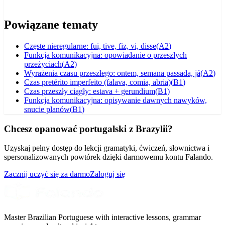
Powiązane tematy
Częste nieregularne: fui, tive, fiz, vi, disse
(
A2
)
Funkcja komunikacyjna: opowiadanie o przeszłych
przeżyciach
(
A2
)
Wyrażenia czasu przeszłego: ontem, semana passada, já
(
A2
)
Czas pretérito imperfeito (falava, comia, abria)
(
B1
)
Czas przeszły ciągły: estava + gerundium
(
B1
)
Funkcja komunikacyjna: opisywanie dawnych nawyków,
snucie planów
(
B1
)
Chcesz opanować portugalski z Brazylii?
Uzyskaj pełny dostęp do lekcji gramatyki, ćwiczeń, słownictwa i
spersonalizowanych powtórek dzięki darmowemu kontu Falando.
Zacznij uczyć się za darmo
Zaloguj się
Master Brazilian Portuguese with interactive lessons, grammar