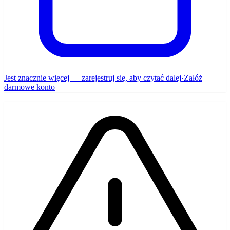
Jest znacznie więcej — zarejestruj się, aby czytać dalej
·
Załóż
darmowe konto