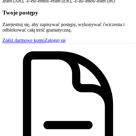
aram (AR), -i/-eu/-emos/-eram (ER), -i/-iu/-imos/-iram (IR)
Twoje postępy
Zarejestruj się, aby zapisywać postępy, wykonywać ćwiczenia i
odblokować całą treść gramatyczną.
Załóż darmowe konto
Zaloguj się