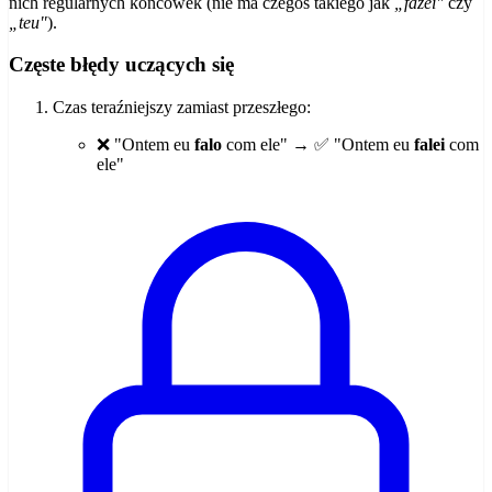
nich regularnych końcówek (nie ma czegoś takiego jak
„fazei"
czy
„teu"
).
Częste błędy uczących się
Czas teraźniejszy zamiast przeszłego:
❌ "Ontem eu
falo
com ele" → ✅ "Ontem eu
falei
com
ele"