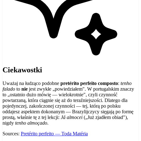
Ciekawostki
Uważaj na łudząco podobne
pretérito perfeito composto
:
tenho
falado
to
nie
jest zwykłe „powiedziałem". W portugalskim znaczy
to „ostatnio dużo mówię — wielokrotnie", czyli czynność
powtarzaną, która ciągnie się aż do teraźniejszości. Dlatego dla
pojedynczej, zakończonej czynności — tej, którą po polsku
oddajesz aspektem dokonanym — Brazylijczycy sięgają po formę
prostą, właśnie tę z tej lekcji:
Já almocei
(„Już zjadłem obiad"),
nigdy
tenho almoçado
.
Sources:
Pretérito perfeito — Toda Matéria