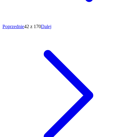
Poprzednie
42 z 170
Dalej