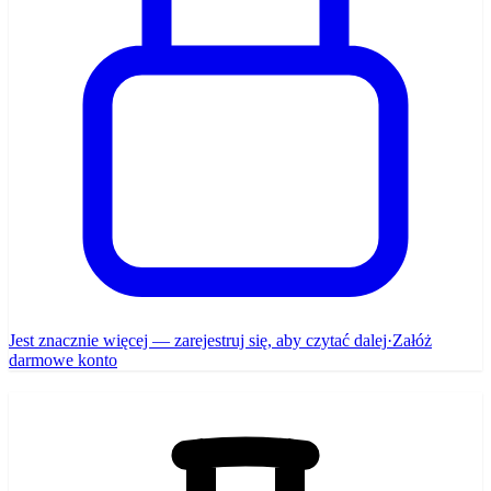
Jest znacznie więcej — zarejestruj się, aby czytać dalej
·
Załóż
darmowe konto