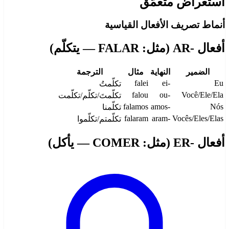
استعراض متعمّق
أنماط تصريف الأفعال القياسية
أفعال -AR (مثل: FALAR — يتكلّم)
الضمير
النهاية
مثال
الترجمة
falei
-ei
Eu
تكلّمتُ
falou
-ou
Você/Ele/Ela
تكلّمتَ/تكلّم/تكلّمت
falamos
-amos
Nós
تكلّمنا
falaram
-aram
Vocês/Eles/Elas
تكلّمتم/تكلّموا
أفعال -ER (مثل: COMER — يأكل)