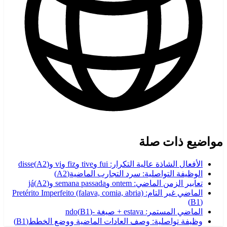
مواضيع ذات صلة
الأفعال الشاذة عالية التكرار: fui وtive وfiz وvi وdisse
)
A2
(
الوظيفة التواصلية: سرد التجارب الماضية
(
A2
)
تعابير الزمن الماضي: ontem وsemana passada وjá
)
A2
(
الماضي غير التام: Pretérito Imperfeito (falava, comia, abria)
(
B1
)
الماضي المستمر: estava + صيغة -ndo
)
B1
(
وظيفة تواصلية: وصف العادات الماضية ووضع الخطط
(
B1
)