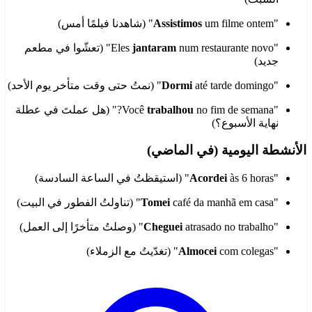
"
um filme ontem" (شاهدنا فيلمًا أمس)
Assistimos
"Eles
jantaram
num restaurante novo" (تعشّوا في مطعم
جديد)
"
até tarde domingo" (نمتُ حتى وقت متأخر يوم الأحد)
Dormi
"Você
trabalhou
no fim de semana?" (هل عملتَ في عطلة
نهاية الأسبوع؟)
الأنشطة اليومية (في الماضي)
"
às 6 horas" (استيقظتُ في الساعة السادسة)
Acordei
"
café da manhã em casa" (تناولتُ الفطور في البيت)
Tomei
"
atrasado no trabalho" (وصلتُ متأخرًا إلى العمل)
Cheguei
"
com colegas" (تغدّيتُ مع الزملاء)
Almocei