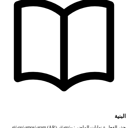
البنية
جذر الفعل + نهايات الماضي: -ei/-ou/-amos/-aram (AR)، -i/-eu/-