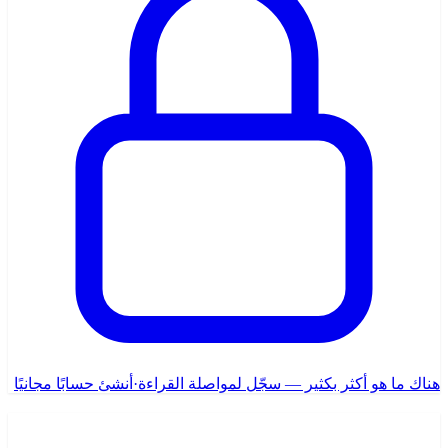
هناك ما هو أكثر بكثير — سجّل لمواصلة القراءة
·
أنشئ حسابًا مجانيًا