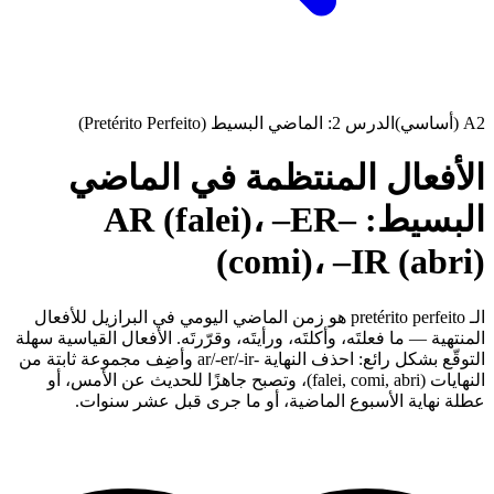
A2 (أساسي)
الدرس 2: الماضي البسيط (Pretérito Perfeito)
الأفعال المنتظمة في الماضي
البسيط: –AR (falei)، –ER
(comi)، –IR (abri)
الـ pretérito perfeito هو زمن الماضي اليومي في البرازيل للأفعال
المنتهية — ما فعلتَه، وأكلتَه، ورأيتَه، وقرّرتَه. الأفعال القياسية سهلة
التوقّع بشكل رائع: احذف النهاية -ar/-er/-ir وأضِف مجموعة ثابتة من
النهايات (falei, comi, abri)، وتصبح جاهزًا للحديث عن الأمس، أو
عطلة نهاية الأسبوع الماضية، أو ما جرى قبل عشر سنوات.