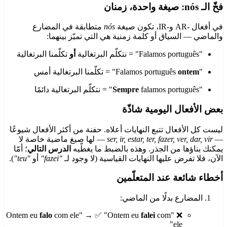
فخّ الـ nós: صيغة واحدة، زمنان
في أفعال -AR و-IR، تكون صيغة
nós
متطابقة في المضارع
والماضي — السياق أو كلمة زمنية هي التي تميّز بينهما:
"Falamos português" = نتكلّم البرتغالية
أو
تكلّمنا البرتغالية
"Falamos português
ontem
" = تكلّمنا البرتغالية أمس
"
falamos português" = نتكلّم البرتغالية دائمًا
Sempre
بعض الأفعال اليومية شاذّة
ليست كل الأفعال تتبع النهايات أعلاه. حفنة من أكثر الأفعال شيوعًا
—
ser, ir, estar, ter, fazer, ver, dar, vir
— لها صيغ ماضية خاصة لا
يمكنك بناؤها من الجذر. وهذه بالضبط ما يغطّيه
الدرس التالي
؛ أمّا
الآن، فلا تفرض عليها النهايات القياسية (لا وجود لـ
"fazei"
أو
"teu"
).
أخطاء شائعة عند المتعلّمين
المضارع بدلًا من الماضي:
falo
com ele" → ✅ "Ontem eu
falei
com
❌ "Ontem eu
ele"