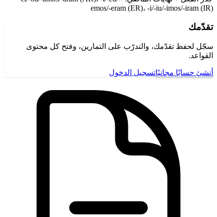
emos/-eram (ER)، -i/-iu/-imos/-iram (IR)
تقدّمك
سجّل لحفظ تقدّمك، والتدرّب على التمارين، وفتح كل محتوى
القواعد.
أنشئ حسابًا مجانيًا
تسجيل الدخول