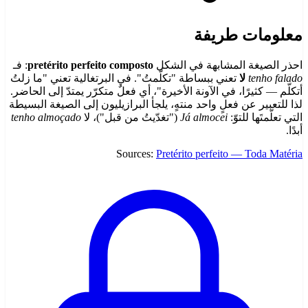
معلومات طريفة
احذر الصيغة المشابهة في الشكل
pretérito perfeito composto
: فـ
tenho falado
لا
تعني ببساطة "تكلّمتُ". في البرتغالية تعني "ما زلتُ
أتكلّم — كثيرًا، في الآونة الأخيرة"، أي فعلٌ متكرّر يمتدّ إلى الحاضر.
لذا للتعبير عن فعلٍ واحد منتهٍ، يلجأ البرازيليون إلى الصيغة البسيطة
التي تعلّمتَها للتوّ:
Já almocei
("تغدّيتُ من قبل")، لا
tenho almoçado
أبدًا.
Sources:
Pretérito perfeito — Toda Matéria