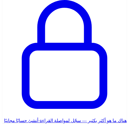
هناك ما هو أكثر بكثير — سجّل لمواصلة القراءة
·
أنشئ حسابًا مجانيًا