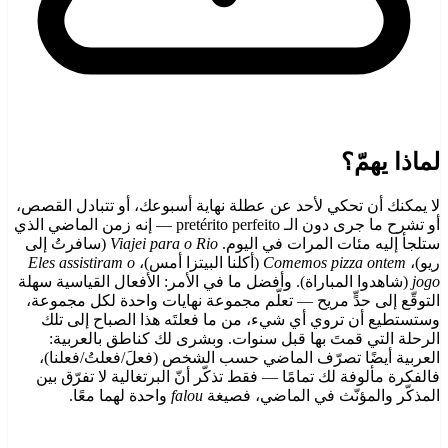
لماذا يهمّ؟
لا يمكنك أن تحكي لأحد عن عطلة نهاية أسبوعك، أو تتبادل القصص،
أو تشرح ما جرى دون الـ pretérito perfeito — إنه زمن الماضي الذي
ستلجأ إليه مئات المرات في اليوم.
Viajei para o Rio
(سافرتُ إلى
ريو)،
Comemos pizza ontem
(أكلنا البيتزا أمس)،
Eles assistiram o
jogo
(شاهدوا المباراة). وأفضل ما في الأمر: الأفعال القياسية سهلة
التوقّع إلى حدٍّ مريح — تعلّم مجموعة نهايات واحدة لكل مجموعة،
وستستطيع أن تروي أي شيء، من ما فعلتَه هذا الصباح إلى تلك
الرحلة التي قمتَ بها قبل سنوات. وبشرى لك كناطق بالعربية:
العربية أيضًا تصرّف الماضي حسب الشخص (فعلَ/فعلتُ/فعلنا)،
فالفكرة مألوفة لك تمامًا — فقط تذكّر أنّ البرتغالية لا تفرّق بين
المذكّر والمؤنّث في الماضي، فصيغة
falou
واحدة لهما معًا.