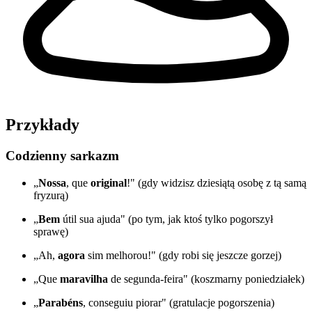
Przykłady
Codzienny sarkazm
„
Nossa
, que
original
!" (gdy widzisz dziesiątą osobę z tą samą
fryzurą)
„
Bem
útil sua ajuda" (po tym, jak ktoś tylko pogorszył
sprawę)
„Ah,
agora
sim melhorou!" (gdy robi się jeszcze gorzej)
„Que
maravilha
de segunda-feira" (koszmarny poniedziałek)
„
Parabéns
, conseguiu piorar" (gratulacje pogorszenia)