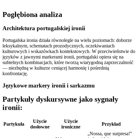
Pogłębiona analiza
Architektura portugalskiej ironii
Portugalska ironia działa równolegle na wielu poziomach: doborze
leksykalnym, schematach prozodycznych, oczekiwaniach
kulturowych i wskazówkach kontekstowych. W przeciwieństwie do
języków z jawnymi markerami ironii, portugalski opiera się na
subtelnych kombinacjach, które tworzą wiarygodną zaprzeczalność
— niezbędną w kulturze ceniącej harmonię i pośrednią
konfrontację.
Językowe markery ironii i sarkazmu
Partykuły dyskursywne jako sygnały
ironii:
Użycie
Użycie
Partykuła
Przykład
dosłowne
ironiczne
„Nossa, que surpresa!"