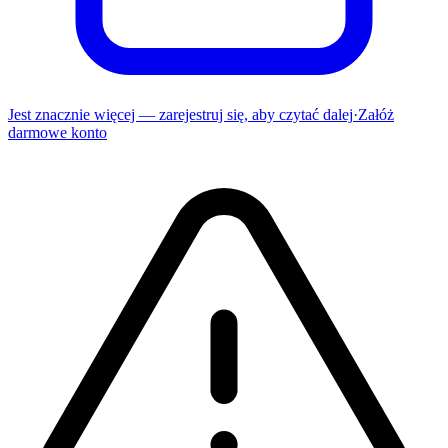
Jest znacznie więcej — zarejestruj się, aby czytać dalej
·
Załóż
darmowe konto