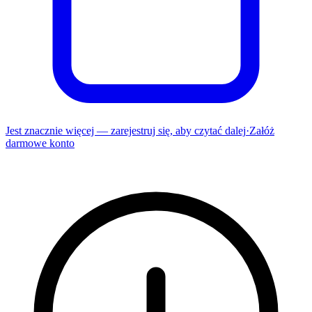
Jest znacznie więcej — zarejestruj się, aby czytać dalej
·
Załóż
darmowe konto