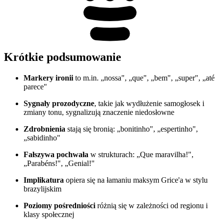
Krótkie podsumowanie
Markery ironii
to m.in. „nossa", „que", „bem", „super", „até
parece"
Sygnały prozodyczne
, takie jak wydłużenie samogłosek i
zmiany tonu, sygnalizują znaczenie niedosłowne
Zdrobnienia
stają się bronią: „bonitinho", „espertinho",
„sabidinho"
Fałszywa pochwała
w strukturach: „Que maravilha!",
„Parabéns!", „Genial!"
Implikatura
opiera się na łamaniu maksym Grice'a w stylu
brazylijskim
Poziomy pośredniości
różnią się w zależności od regionu i
klasy społecznej