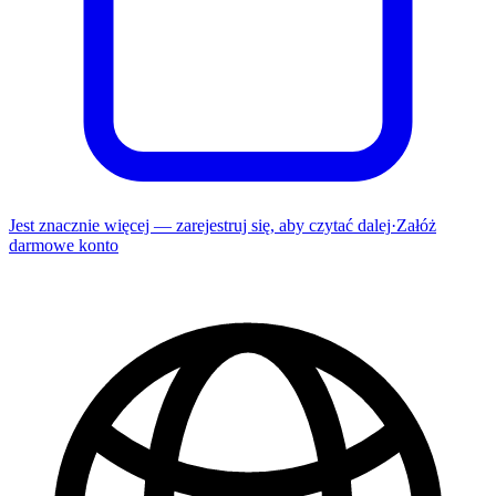
Jest znacznie więcej — zarejestruj się, aby czytać dalej
·
Załóż
darmowe konto