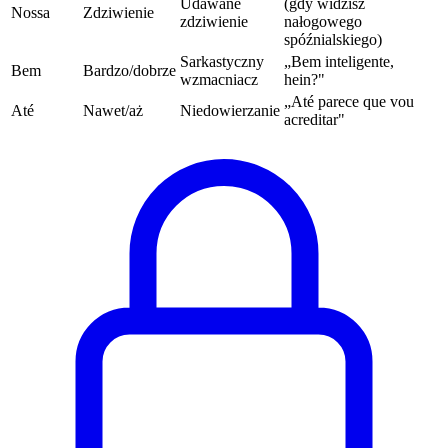
Udawane
(gdy widzisz
Nossa
Zdziwienie
zdziwienie
nałogowego
spóźnialskiego)
Sarkastyczny
„Bem inteligente,
Bem
Bardzo/dobrze
wzmacniacz
hein?"
„Até parece que vou
Até
Nawet/aż
Niedowierzanie
acreditar"