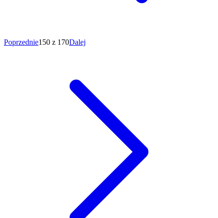
Poprzednie
150 z 170
Dalej