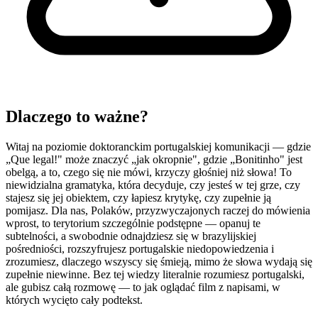
Dlaczego to ważne?
Witaj na poziomie doktoranckim portugalskiej komunikacji — gdzie
„Que legal!" może znaczyć „jak okropnie", gdzie „Bonitinho" jest
obelgą, a to, czego się nie mówi, krzyczy głośniej niż słowa! To
niewidzialna gramatyka, która decyduje, czy jesteś w tej grze, czy
stajesz się jej obiektem, czy łapiesz krytykę, czy zupełnie ją
pomijasz. Dla nas, Polaków, przyzwyczajonych raczej do mówienia
wprost, to terytorium szczególnie podstępne — opanuj te
subtelności, a swobodnie odnajdziesz się w brazylijskiej
pośredniości, rozszyfrujesz portugalskie niedopowiedzenia i
zrozumiesz, dlaczego wszyscy się śmieją, mimo że słowa wydają się
zupełnie niewinne. Bez tej wiedzy literalnie rozumiesz portugalski,
ale gubisz całą rozmowę — to jak oglądać film z napisami, w
których wycięto cały podtekst.