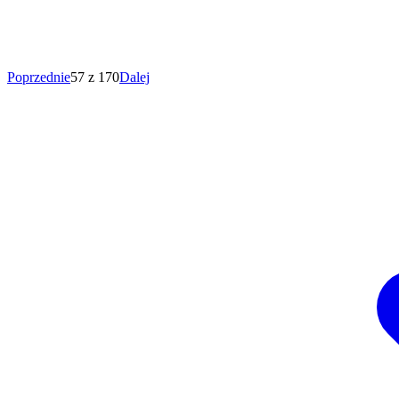
Poprzednie
57 z 170
Dalej