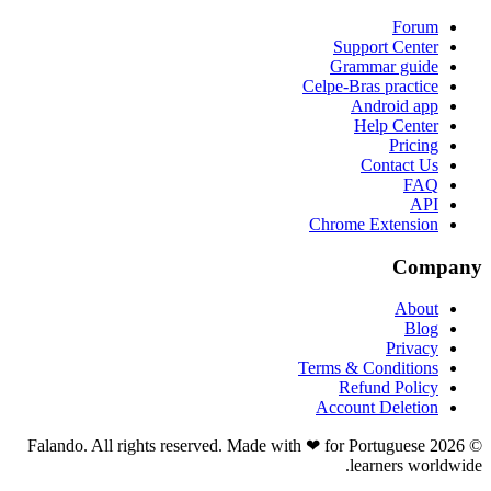
Forum
Support Center
Grammar guide
Celpe-Bras practice
Android app
Help Center
Pricing
Contact Us
FAQ
API
Chrome Extension
Company
About
Blog
Privacy
Terms & Conditions
Refund Policy
Account Deletion
© 2026 Falando. All rights reserved. Made with ❤ for Portuguese
learners worldwide.