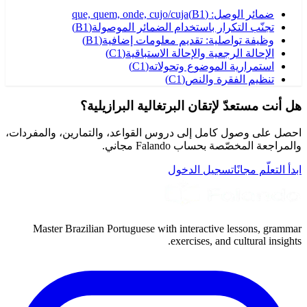
ضمائر الوصل: que, quem, onde, cujo/cuja
)
B1
(
تجنّب التكرار باستخدام الضمائر الموصولة
(
B1
)
وظيفة تواصلية: تقديم معلومات إضافية
(
B1
)
الإحالة الرجعية والإحالة الاستباقية
(
C1
)
استمرارية الموضوع وتحولاته
(
C1
)
تنظيم الفقرة والنص
(
C1
)
هل أنت مستعدّ لإتقان البرتغالية البرازيلية؟
احصل على وصول كامل إلى دروس القواعد، والتمارين، والمفردات،
والمراجعة المخصّصة بحساب Falando مجاني.
ابدأ التعلّم مجانًا
تسجيل الدخول
Master Brazilian Portuguese with interactive lessons, grammar
exercises, and cultural insights.