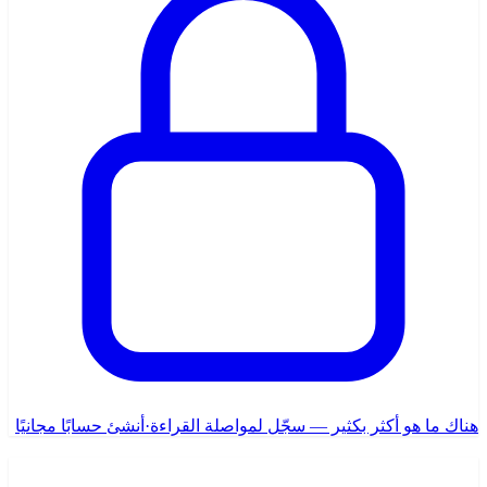
هناك ما هو أكثر بكثير — سجّل لمواصلة القراءة
·
أنشئ حسابًا مجانيًا