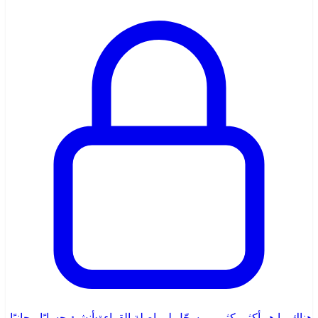
هناك ما هو أكثر بكثير — سجّل لمواصلة القراءة
·
أنشئ حسابًا مجانيًا