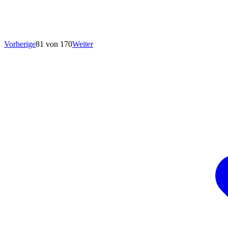
Vorherige
81 von 170
Weiter