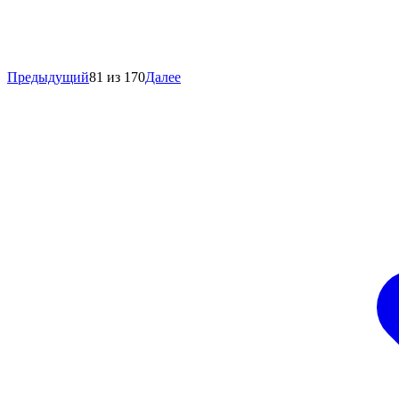
Предыдущий
81 из 170
Далее