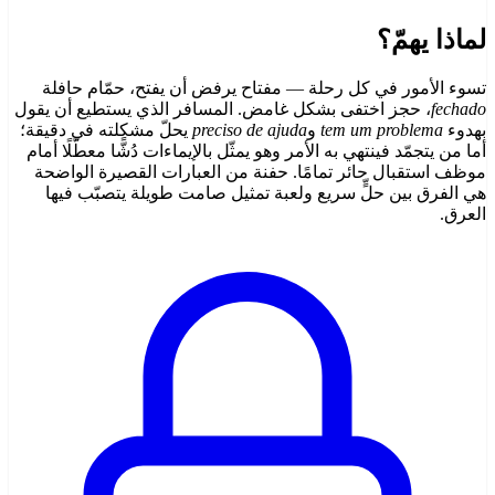
لماذا يهمّ؟
تسوء الأمور في كل رحلة — مفتاح يرفض أن يفتح، حمّام حافلة
fechado
، حجز اختفى بشكل غامض. المسافر الذي يستطيع أن يقول
بهدوء
tem um problema
و
preciso de ajuda
يحلّ مشكلته في دقيقة؛
أما من يتجمّد فينتهي به الأمر وهو يمثّل بالإيماءات دُشًّا معطّلًا أمام
موظف استقبال حائر تمامًا. حفنة من العبارات القصيرة الواضحة
هي الفرق بين حلٍّ سريع ولعبة تمثيل صامت طويلة يتصبّب فيها
العرق.