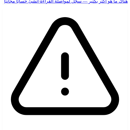
هناك ما هو أكثر بكثير — سجّل لمواصلة القراءة
·
أنشئ حسابًا مجانيًا