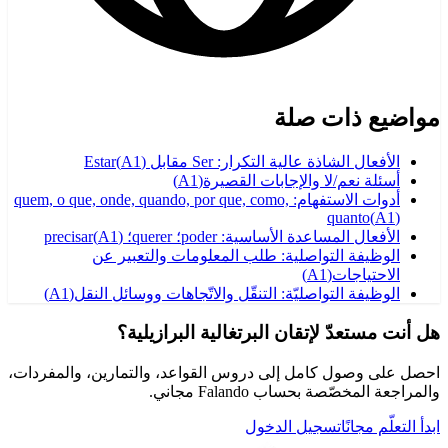
مواضيع ذات صلة
الأفعال الشاذة عالية التكرار: Ser مقابل Estar
)
A1
(
أسئلة نعم/لا والإجابات القصيرة
(
A1
)
أدوات الاستفهام: quem, o que, onde, quando, por que, como,
quanto
(
A1
)
الأفعال المساعدة الأساسية: poder؛ querer؛ precisar
)
A1
(
الوظيفة التواصلية: طلب المعلومات والتعبير عن
الاحتياجات
(
A1
)
الوظيفة التواصليّة: التنقّل والاتّجاهات ووسائل النقل
(
A1
)
هل أنت مستعدّ لإتقان البرتغالية البرازيلية؟
احصل على وصول كامل إلى دروس القواعد، والتمارين، والمفردات،
والمراجعة المخصّصة بحساب Falando مجاني.
ابدأ التعلّم مجانًا
تسجيل الدخول