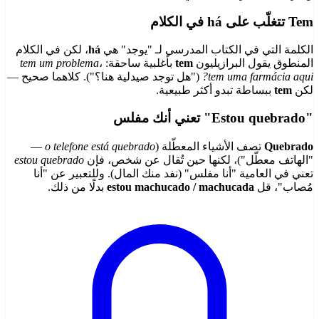
Tem تتغلّب على há في الكلام
الكلمة التي في الكتاب المدرسي لـ "يوجد" هي
há
، لكن في الكلام
المنطوق يقول البرازيليون
tem
بأغلبية ساحقة:
،
tem um problema
tem uma farmácia aqui?
("هل توجد صيدلية هنا؟"). كلاهما صحيح —
لكن
tem
ببساطة تبدو أكثر طبيعية.
"Estou quebrado" تعني أنك مفلس
Quebrado
تصف الأشياء المعطّلة (
o telefone está quebrado
—
"الهاتف معطّل")، لكنها حين تُقال عن شخص، فإن
estou quebrado
تعني في العامية "أنا مفلس" (نفد منك المال). وللتعبير عن "أنا
مُصاب"، قل
estou machucado / machucada
بدلًا من ذلك.