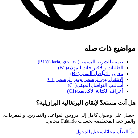
مواضيع ذات صلة
صيغة الشرط البسيط (falaria, gostaria)
(
B1
)
الطلبات والاقتراحات المهذبة
(
B1
)
معايير التواصل المهني
(
B2
)
الانتقال بين الرسمي وغير الرسمي
(
C1
)
أساليب التواصل المهني
(
C1
)
أعراف الكتابة الأكاديمية
(
C1
)
هل أنت مستعدّ لإتقان البرتغالية البرازيلية؟
احصل على وصول كامل إلى دروس القواعد، والتمارين، والمفردات،
والمراجعة المخصّصة بحساب Falando مجاني.
ابدأ التعلّم مجانًا
تسجيل الدخول