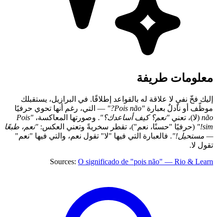
معلومات طريفة
إليك فخّ نفيٍ لا علاقة له بالقواعد إطلاقًا. في البرازيل، يستقبلك
موظّف أو نادلٌ بعبارة
"Pois não?"
— التي، رغم أنها تحوي حرفيًا
não
(لا)، تعني
"نعم؟ كيف أساعدك؟"
. وصورتها المعاكسة،
"Pois
sim!"
(حرفيًا "حسنًا، نعم")، تقطر سخريةً وتعني العكس:
"نعم، طبعًا
— مستحيل!"
. فالعبارة التي فيها "لا" تقول نعم، والتي فيها "نعم"
تقول لا.
Sources:
O significado de "pois não" — Rio & Learn