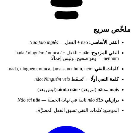
ملخّص سريع
النفي الأساسي
: não + الفعل —
Não falo inglês
النفي المزدوج
: não + الفعل + nada / ninguém / nunca /
nenhum — وهو صحيح، وليس إهمالًا
كلمات النفي
: nada, ninguém, nunca, jamais, nenhum, nem
كلمة النفي أولًا
← تُسقَط
Ninguém veio
:
não
não... mais
(لم يعد) ·
ainda não
(ليس بعد)
برازيلي جدًا
:
não
ثانية في نهاية الجملة —
não
Não sei
الموضع: كلمات النفي تسبق الفعل المصرَّف