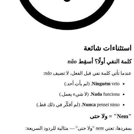
استثناءات شائعة
كلمة النفي أولًا؟ أسقِط
não
عندما تأتي كلمة نفي قبل الفعل، لا تضيف
não
:
veio. (لم يأتِ أحد.)
Ninguém
funciona. (لا شيء يعمل.)
Nada
pensei nisso. (لم أفكّر في ذلك قط.)
Nunca
"Nem" = ولا حتى
بمفردها، تعني
nem
"ولا حتى" — مثالية للردود السريعة: