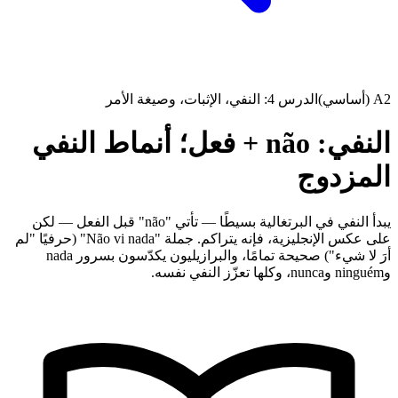
A2 (أساسي)
الدرس 4: النفي، الإثبات، وصيغة الأمر
النفي: não + فعل؛ أنماط النفي
المزدوج
يبدأ النفي في البرتغالية بسيطًا — تأتي "não" قبل الفعل — لكن
على عكس الإنجليزية، فإنه يتراكم. جملة "Não vi nada" (حرفيًا "لم
أرَ لا شيء") صحيحة تمامًا، والبرازيليون يكدّسون بسرور nada
وninguém وnunca، وكلها تعزّز النفي نفسه.