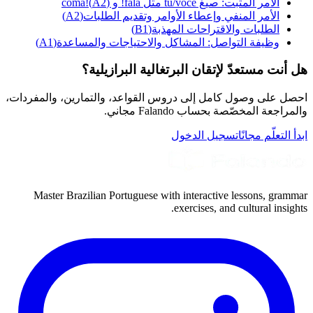
الأمر المثبت: صيغ tu/você مثل fala! و coma!
)
A2
(
الأمر المنفي وإعطاء الأوامر وتقديم الطلبات
(
A2
)
الطلبات والاقتراحات المهذبة
(
B1
)
وظيفة التواصل: المشاكل والاحتياجات والمساعدة
(
A1
)
هل أنت مستعدّ لإتقان البرتغالية البرازيلية؟
احصل على وصول كامل إلى دروس القواعد، والتمارين، والمفردات،
والمراجعة المخصّصة بحساب Falando مجاني.
ابدأ التعلّم مجانًا
تسجيل الدخول
Master Brazilian Portuguese with interactive lessons, grammar
exercises, and cultural insights.