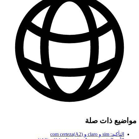
مواضيع ذات صلة
التأكيد: sim و claro و com certeza
)
A2
(