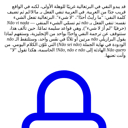
قد يبدو النفي في البرتغالية غريبًا للوهلة الأولى، لكنه في الواقع
قريب جدًا من العربية. في العربية تنفي الفعل بـ ما/لا/لم ثم تضيف
كلمة النفي: "ما رأيتُ أحدًا"، "لا شيء". البرتغالية تفعل الشيء
نفسه: تنفي الفعل بـ
não
ثم تسمّي الشيء المنفي —
Não vi nada
(حرفيًا "لم أرَ لا شيء"), وهي قواعد سليمة تمامًا. حين تألف هذا،
ستتوقف عن ترجمة النفي واحدًا بواحد من الإنجليزية، وستفهم لماذا
يقول البرازيلي
não
مرتين أو ثلاثًا في نفَس واحد، وستلتقط الـ
não
الودودة في نهاية الجملة (
Não sei não
) التي تلوّن الكلام اليومي. من
Não quero
الهادئة إلى
Não, não e não!
الحاسمة، هكذا تقول "لا"
وأنت تعنيها.