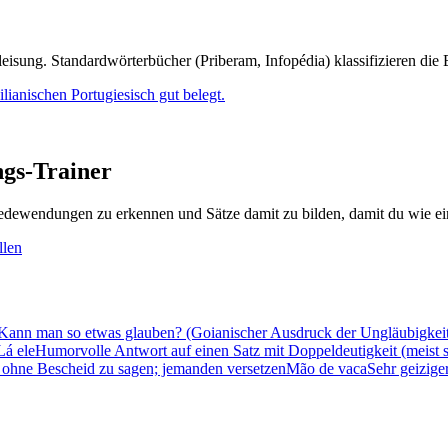
gleisung. Standardwörterbücher (Priberam, Infopédia) klassifizieren di
lianischen Portugiesisch gut belegt.
gs-Trainer
dewendungen zu erkennen und Sätze damit zu bilden, damit du wie ein
llen
Kann man so etwas glauben? (Goianischer Ausdruck der Ungläubigkei
Lá ele
Humorvolle Antwort auf einen Satz mit Doppeldeutigkeit (meist s
 ohne Bescheid zu sagen; jemanden versetzen
Mão de vaca
Sehr geizige