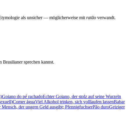
e Etymologie als unsicher — möglicherweise mit
ratão
verwandt.
 Brasilianer sprechen kannst.
t)
Goiano do pé rachado
Echter Goiano, der stolz auf seine Wurzeln
exuell)
Comer água
Viel Alkohol trinken, sich volllaufen lassen
Babar
r Mensch, der ungern Geld ausgibt; Pfennigfuchser
Pão duro
Geiziger