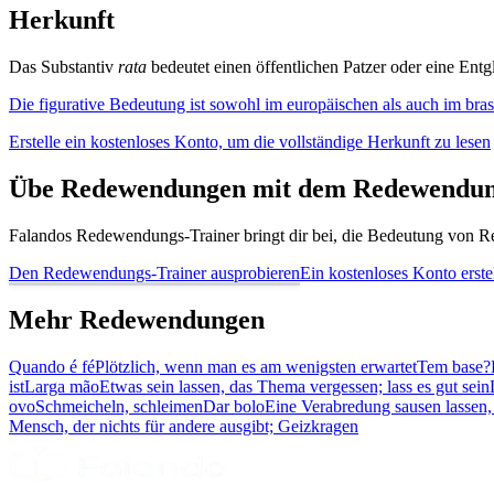
Herkunft
Das Substantiv
rata
bedeutet einen öffentlichen Patzer oder eine Ent
Die figurative Bedeutung ist sowohl im europäischen als auch im brasi
Erstelle ein kostenloses Konto, um die vollständige Herkunft zu lesen
Übe Redewendungen mit dem Redewendun
Falandos Redewendungs-Trainer bringt dir bei, die Bedeutung von Re
Den Redewendungs-Trainer ausprobieren
Ein kostenloses Konto erste
Mehr Redewendungen
Quando é fé
Plötzlich, wenn man es am wenigsten erwartet
Tem base?
ist
Larga mão
Etwas sein lassen, das Thema vergessen; lass es gut sein
ovo
Schmeicheln, schleimen
Dar bolo
Eine Verabredung sausen lassen,
Mensch, der nichts für andere ausgibt; Geizkragen