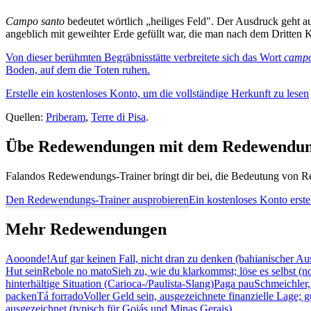
Campo santo
bedeutet wörtlich „heiliges Feld". Der Ausdruck geht
angeblich mit geweihter Erde gefüllt war, die man nach dem Dritten 
Von dieser berühmten Begräbnisstätte verbreitete sich das Wort
campo
Boden, auf dem die Toten ruhen.
Erstelle ein kostenloses Konto, um die vollständige Herkunft zu lesen
Quellen:
Priberam
,
Terre di Pisa
.
Übe Redewendungen mit dem Redewendun
Falandos Redewendungs-Trainer bringt dir bei, die Bedeutung von Re
Den Redewendungs-Trainer ausprobieren
Ein kostenloses Konto erste
Mehr Redewendungen
Aooonde!
Auf gar keinen Fall, nicht dran zu denken (bahianischer Au
Hut sein
Rebole no mato
Sieh zu, wie du klarkommst; löse es selbst (n
hinterhältige Situation (Carioca-/Paulista-Slang)
Paga pau
Schmeichler,
packen
Tá forrado
Voller Geld sein, ausgezeichnete finanzielle Lage; g
ausgezeichnet (typisch für Goiás und Minas Gerais)