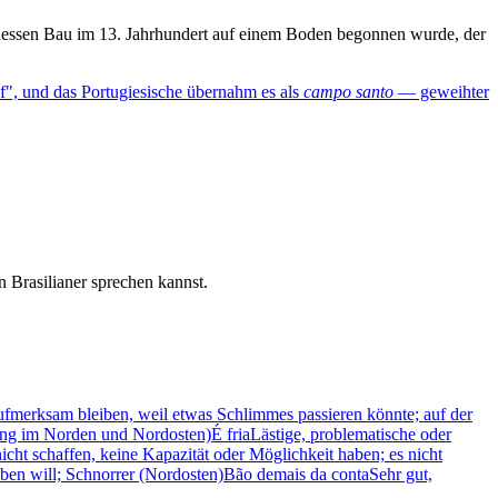
 dessen Bau im 13. Jahrhundert auf einem Boden begonnen wurde, der
f", und das Portugiesische übernahm es als
campo santo
— geweihter
 Brasilianer sprechen kannst.
aufmerksam bleiben, weil etwas Schlimmes passieren könnte; auf der
ung im Norden und Nordosten)
É fria
Lästige, problematische oder
icht schaffen, keine Kapazität oder Möglichkeit haben; es nicht
ben will; Schnorrer (Nordosten)
Bão demais da conta
Sehr gut,