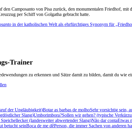
 auf den Camposanto von Pisa zurück, den monumentalen Friedhof, mit
Kreuzzug per Schiff von Golgatha gebracht hatte.
santo
in der katholischen Welt als ehrfürchtiges Synonym für „Friedho
gs-Trainer
dewendungen zu erkennen und Sätze damit zu bilden, damit du wie ein
llen
sruf der Ungläubigkeit)
Botar as barbas de molho
Sehr vorsichtig sein, 
ordöstlicher Slang)
Umborimbora?
Sollen wir gehen? (typische Verkürz
 Speichellecker (landesweiter abwertender Slang)
Não dar conta
Etwas n
ut betucht sein
Boca de me dê
Person, die immer Sachen von anderen ha