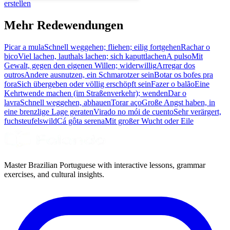
erstellen
Mehr Redewendungen
Picar a mula
Schnell weggehen; fliehen; eilig fortgehen
Rachar o
bico
Viel lachen, lauthals lachen; sich kaputtlachen
A pulso
Mit
Gewalt, gegen den eigenen Willen; widerwillig
Arregar dos
outros
Andere ausnutzen, ein Schmarotzer sein
Botar os bofes pra
fora
Sich übergeben oder völlig erschöpft sein
Fazer o balão
Eine
Kehrtwende machen (im Straßenverkehr); wenden
Dar o
lavra
Schnell weggehen, abhauen
Torar aço
Große Angst haben, in
eine brenzlige Lage geraten
Virado no mói de cuento
Sehr verärgert,
fuchsteufelswild
Cá gôta serena
Mit großer Wucht oder Eile
Master Brazilian Portuguese with interactive lessons, grammar
exercises, and cultural insights.