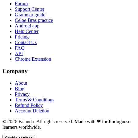
Forum
Support Center
Grammar guide
Celpe-Bras practice
Android app
Help Center
Pricing
Contact Us
FAQ
API
Chrome Extension
Company
About
Blog
Privacy
Terms & Conditions
Refund Policy
Account Deletion
© 2026 Falando. All rights reserved. Made with ❤ for Portuguese
learners worldwide.