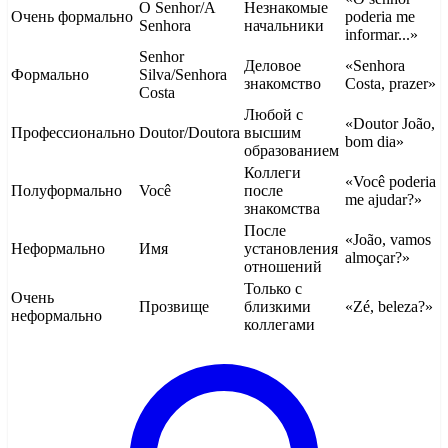
O Senhor/A
Незнакомые
Очень формально
poderia me
Senhora
начальники
informar...»
Senhor
Деловое
«Senhora
Формально
Silva/Senhora
знакомство
Costa, prazer»
Costa
Любой с
«Doutor João,
Профессионально
Doutor/Doutora
высшим
bom dia»
образованием
Коллеги
«Você poderia
Полуформально
Você
после
me ajudar?»
знакомства
После
«João, vamos
Неформально
Имя
установления
almoçar?»
отношений
Только с
Очень
Прозвище
близкими
«Zé, beleza?»
неформально
коллегами