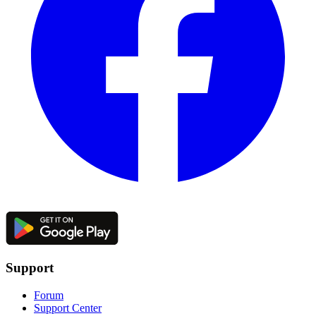
Support
Forum
Support Center