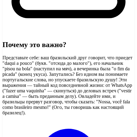
Почему это важно?
Представьте себе: ваш бразильский друг говорит, что приедет
"daqui a pouco" (букв. "отсюда до малого"), его начальник
"pisou na bola" (наступил на мяч), а вечеринка была "o fim da
picada" (конец укуса). Запутались? Без идиом вы понимаете
португальские слова, но упускаете бразильскую душу! Эти
выражения — тайный код повседневной жизни: от WhatsApp
("fazer uma vaquinha" — скинуться) до деловых встреч ("vestir
a camisa" — быть преданным делу). Овладейте ими, и
бразильцы прервут разговор, чтобы сказать: "Nossa, você fala
como brasileiro mesmo!" (Ого, ты говоришь как настоящий
бразилец!).