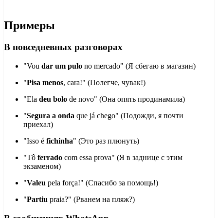
Примеры
В повседневных разговорах
"Vou
dar um pulo
no mercado" (Я сбегаю в магазин)
"
Pisa menos
, cara!" (Полегче, чувак!)
"Ela
deu bolo
de novo" (Она опять продинамила)
"
Segura a onda
que já chego" (Подожди, я почти
приехал)
"Isso é
fichinha
" (Это раз плюнуть)
"Tô
ferrado
com essa prova" (Я в заднице с этим
экзаменом)
"
Valeu
pela força!" (Спасибо за помощь!)
"
Partiu
praia?" (Рванем на пляж?)