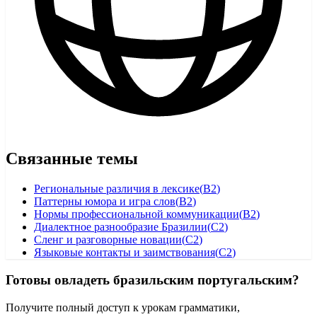
Связанные темы
Региональные различия в лексике
(
B2
)
Паттерны юмора и игра слов
(
B2
)
Нормы профессиональной коммуникации
(
B2
)
Диалектное разнообразие Бразилии
(
C2
)
Сленг и разговорные новации
(
C2
)
Языковые контакты и заимствования
(
C2
)
Готовы овладеть бразильским португальским?
Получите полный доступ к урокам грамматики,