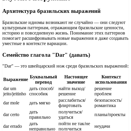
Архитектура бразильских выражений
Бразильские идиомы возникают не случайно — они следуют
культурным паттернам, отражающим бразильские ценности,
историю и повседневную жизнь. Понимание этих паттернов
помогает расшифровывать новые выражения и даже создавать
уместные в контексте вариации.
Семейство глагола "Dar" (давать)
"Dar" — это швейцарский нож среди бразильских выражений:
Буквальный
Настоящее
Контекст
Выражение
перевод
значение
использования
dar um
дать способ/
найти выход/
решение
jeito/jeitinho
способик
решение
проблем
расслабиться/
безопасность/
dar mole
дать мягко
флиртовать
романтика
дать
получиться/
dar certo
планы/проекты
правильно
удаться
дать
пойти не так/не
dar errado
неудачи
неправильно
получиться