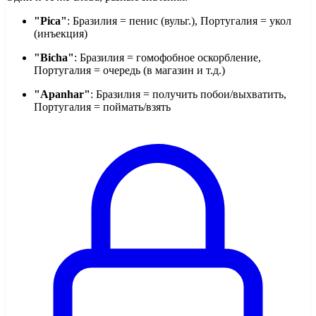
"Pica"
: Бразилия = пенис (вульг.), Португалия = укол
(инъекция)
"Bicha"
: Бразилия = гомофобное оскорбление,
Португалия = очередь (в магазин и т.д.)
"Apanhar"
: Бразилия = получить побои/выхватить,
Португалия = поймать/взять