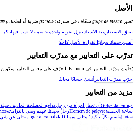
الأصل
تعبير
golpe de mestre
شفّاف في صورته: فـ
golpe
ضربة أو لطمة، و
tre
تصوّر الاستعارة يد الأستاذ تنزل ضربة واحدة حاسمة لا عيب فيها، كما يف
أنشئ حسابًا مجانيًا لقراءة الأصل كاملًا
تدرّب على التعابير مع مدرّب التعابير
يُعلّمك مدرّب التعابير في Falando التعرّف على معاني التعابير وتكوين جُمل باستخدامها، كي تتحدّث كبرازيلي.
جرّب مدرّب التعابير
أنشئ حسابًا مجانيًا
مزيد من التعابير
Golpe da barriga
أن تحبل امرأة من رجل بدافع المصلحة المادية / حيلة 
ساعة الحقيقة
Homem de palavra
رجلٌ يحفظ عهده ويفي بالتزاماته
ntes
juntos
يقسم بكلّ تأكيد / يحلف يميناً قاطعاً
Jogar a toalha
يتخلى عن شيء