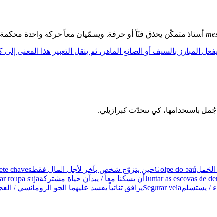
mes
أستاذ متمكّن يحذق فنّاً أو حرفة. ويسمّيان معاً حركة واحدة محكمة ال
عل المبارز بالسيف أو الصانع الماهر، ثم ينقل التعبير هذا المعنى إلى ك
الحَمل
Golpe do baú
حين يتزوّج شخص بآخر لأجل المال فقط
ete chaves
Juntar as escovas de de
أن يسكنا معاً / يبدآن حياة مشتركة
ar roupa suja
 / يستسلم
Segurar vela
يرافق ثنائياً يفسد عليهما الجو الرومانسي / العجل