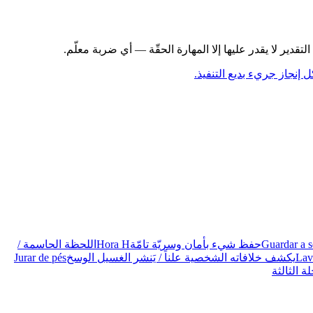
تقدير لا يقدر عليها إلا المهارة الحقّة — أي ضربة معلّم.
ل إنجاز جريء بديع التنفيذ.
Guardar a s
حفظ شيء بأمان وسريّة تامّة
Hora H
اللحظة الحاسمة /
Lav
يكشف خلافاته الشخصية علناً / يَنشر الغسيل الوسخ
Jurar de pés
ة الثالثة