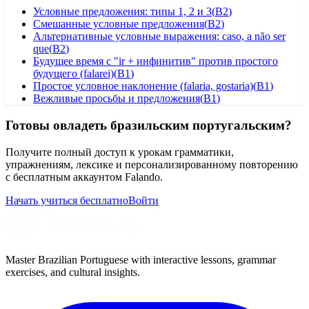
Условные предложения: типы 1, 2 и 3
(
B2
)
Смешанные условные предложения
(
B2
)
Альтернативные условные выражения: caso, a não ser
que
(
B2
)
Будущее время с "ir + инфинитив" против простого
будущего (falarei)
(
B1
)
Простое условное наклонение (falaria, gostaria)
(
B1
)
Вежливые просьбы и предложения
(
B1
)
Готовы овладеть бразильским португальским?
Получите полный доступ к урокам грамматики,
упражнениям, лексике и персонализированному повторению
с бесплатным аккаунтом Falando.
Начать учиться бесплатно
Войти
Master Brazilian Portuguese with interactive lessons, grammar
exercises, and cultural insights.