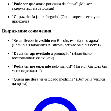
"
Pode ser que
atrase por causa da chuva" (Может
задержаться из-за дождя)
"
Capaz de
ela já ter chegado" (Она, скорее всего, уже
приехала)
Выражение сожаления
"
Se eu tivesse investido
em Bitcoin,
estaria
rico agora"
(Если бы я вложился в Bitcoin, сейчас был бы богат)
"
Devia ter aproveitado
a promoção" (Надо было
воспользоваться акцией)
"
Podia ter me esperado
pelo menos!" (Ты мог бы хотя бы
меня подождать!)
"
Quem me dera
ter estudado medicina" (Вот бы я учился
на врача)