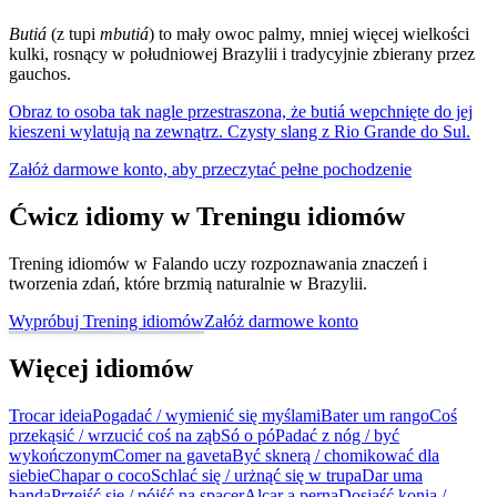
Butiá
(z tupi
mbutiá
) to mały owoc palmy, mniej więcej wielkości
kulki, rosnący w południowej Brazylii i tradycyjnie zbierany przez
gauchos.
Obraz to osoba tak nagle przestraszona, że butiá wepchnięte do jej
kieszeni wylatują na zewnątrz. Czysty slang z Rio Grande do Sul.
Załóż darmowe konto, aby przeczytać pełne pochodzenie
Ćwicz idiomy w Treningu idiomów
Trening idiomów w Falando uczy rozpoznawania znaczeń i
tworzenia zdań, które brzmią naturalnie w Brazylii.
Wypróbuj Trening idiomów
Załóż darmowe konto
Więcej idiomów
Trocar ideia
Pogadać / wymienić się myślami
Bater um rango
Coś
przekąsić / wrzucić coś na ząb
Só o pó
Padać z nóg / być
wykończonym
Comer na gaveta
Być sknerą / chomikować dla
siebie
Chapar o coco
Schlać się / urżnąć się w trupa
Dar uma
banda
Przejść się / pójść na spacer
Alçar a perna
Dosiąść konia /