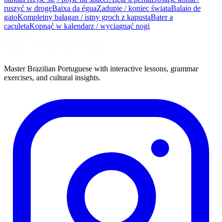
ruszyć w drogę
Baixa da égua
Zadupie / koniec świata
Balaio de
gato
Kompletny bałagan / istny groch z kapustą
Bater a
caçuleta
Kopnąć w kalendarz / wyciągnąć nogi
Master Brazilian Portuguese with interactive lessons, grammar
exercises, and cultural insights.