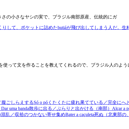
きさの小さなヤシの実で、ブラジル南部原産、伝統的にガ
りして、ポケットに詰めたbutiáが飛び出してしまう人だ。
それを使って文を作ることを教えてくれるので、ブラジル人のよ
／腹ごしらえする
Só o pó
くたくたに疲れ果てている／完全にへ
う
Dar uma banda
散歩に出る／ぶらりと出かける（南部）
Alçar a p
の混乱／収拾のつかない寄せ集め
Bater a caçuleta
死ぬ（北東部の