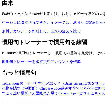
由来
Butiá
（トゥピ語の
mbutiá
由来）は、おおよそビー玉ほどの大
ウーショに収穫されてきた。イメージは、あまりに突然びっく
無料アカウントを作成して、由来の全文を読む
慣用句トレーナーで慣用句を練習
Falandoの慣用句トレーナーは、慣用句の意味を見分け、
慣用句トレーナーを試す
無料アカウントを作成
もっと慣用句
Trocar ideia
おしゃべりする／語り合う
Bater um rango
飯を食う
べ物を隠す（中西部）
Chapar o coco
飲みすぎてべろべろに酔
すごく遠い場所／人里離れた果て
Balaio de gato
ごちゃごちゃ