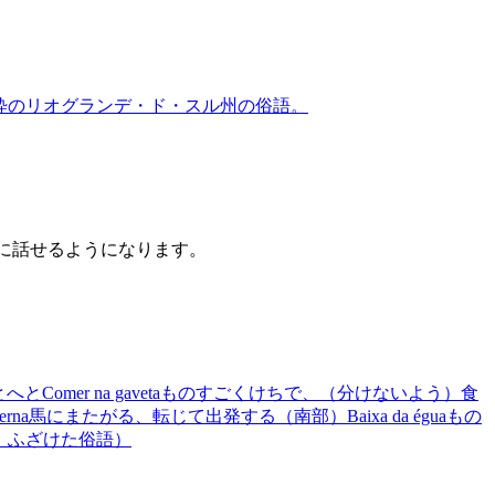
生粋のリオグランデ・ド・スル州の俗語。
うに話せるようになります。
とへと
Comer na gaveta
ものすごくけちで、（分けないよう）食
erna
馬にまたがる、転じて出発する（南部）
Baixa da égua
もの
、ふざけた俗語）