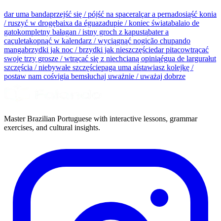
dar uma banda
przejść się / pójść na spacer
alçar a perna
dosiąść konia
/ ruszyć w drogę
baixa da égua
zadupie / koniec świata
balaio de
gato
kompletny bałagan / istny groch z kapustą
bater a
caçuleta
kopnąć w kalendarz / wyciągnąć nogi
cão chupando
manga
brzydki jak noc / brzydki jak nieszczęście
dar pitaco
wtrącać
swoje trzy grosze / wtrącać się z niechcianą opinią
égua de largura
łut
szczęścia / niebywałe szczęście
paga uma aí
stawiasz kolejkę /
postaw nam coś
vigia bem
słuchaj uważnie / uważaj dobrze
Master Brazilian Portuguese with interactive lessons, grammar
exercises, and cultural insights.