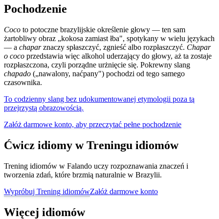
Pochodzenie
Coco
to potoczne brazylijskie określenie głowy — ten sam
żartobliwy obraz „kokosa zamiast łba", spotykany w wielu językach
— a
chapar
znaczy spłaszczyć, zgnieść albo rozpłaszczyć.
Chapar
o coco
przedstawia więc alkohol uderzający do głowy, aż ta zostaje
rozpłaszczona, czyli porządne urżnięcie się. Pokrewny slang
chapado
(„nawalony, naćpany") pochodzi od tego samego
czasownika.
To codzienny slang bez udokumentowanej etymologii poza tą
przejrzystą obrazowością.
Załóż darmowe konto, aby przeczytać pełne pochodzenie
Ćwicz idiomy w Treningu idiomów
Trening idiomów w Falando uczy rozpoznawania znaczeń i
tworzenia zdań, które brzmią naturalnie w Brazylii.
Wypróbuj Trening idiomów
Załóż darmowe konto
Więcej idiomów