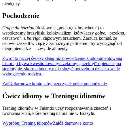
pieniędzy.
Pochodzenie
Golpe da barriga
(dosłownie „przekręt z brzuchem") to
współczesny brazylijski kolokwializm, który łączy
golpe
, „przekręt,
oszustwo", z
barriga
, ciążowym brzuchem. Zarzuca komuś, że
celowo zaszedł w ciążę z zamożnym partnerem, by wyciągnąć od
niego pieniądze — zwykle alimenty.
Zwrot to raczej świeży slang niż powiedzenie z udokumentowaną
historią i bywa kwestionowany: rzekomy „przekręt" opiera się na
stereotypie, skoro alimenty mają służyć potrzebom dziecka, a nie
wzbogaceniu rodzica.
Załóż darmowe konto, aby przeczytać pełne pochodzenie
Ćwicz idiomy w Treningu idiomów
Trening idiomów w Falando uczy rozpoznawania znaczeń i
tworzenia zdań, które brzmią naturalnie w Brazylii.
Wypróbuj Trening idiomów
Załóż darmowe konto