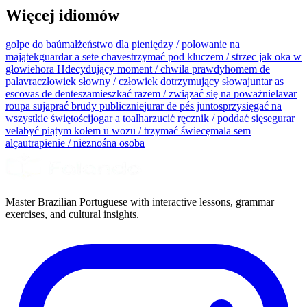
Więcej idiomów
golpe do baú
małżeństwo dla pieniędzy / polowanie na
majątek
guardar a sete chaves
trzymać pod kluczem / strzec jak oka w
głowie
hora H
decydujący moment / chwila prawdy
homem de
palavra
człowiek słowny / człowiek dotrzymujący słowa
juntar as
escovas de dentes
zamieszkać razem / związać się na poważnie
lavar
roupa suja
prać brudy publicznie
jurar de pés juntos
przysięgać na
wszystkie świętości
jogar a toalha
rzucić ręcznik / poddać się
segurar
vela
być piątym kołem u wozu / trzymać świecę
mala sem
alça
utrapienie / nieznośna osoba
Master Brazilian Portuguese with interactive lessons, grammar
exercises, and cultural insights.