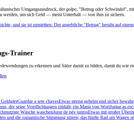
asilianischer Umgangsausdruck, der
golpe
, "Betrug oder Schwindel", m
u werden, um sich Geld — meist Unterhalt — von ihm zu sichern.
chte, und sie ist umstritten: Der angebliche "Betrug" beruht auf einem 
gs-Trainer
dewendungen zu erkennen und Sätze damit zu bilden, damit du wie ein
llen
 Geldgier
Guardar a sete chaves
Etwas streng geheim und sicher bewahre
nn, der seine Verpflichtungen einhält; ein Mann von Wort
Juntar as es
; schmutzige Wäsche waschen
Jurar de pés juntos
Etwas mit großer Überz
iten und die romantische Stimmung stören; das fünfte Rad am Wagen se