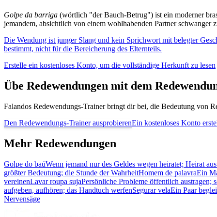
Golpe da barriga
(wörtlich "der Bauch-Betrug") ist ein moderner br
jemandem, absichtlich von einem wohlhabenden Partner schwanger z
Die Wendung ist junger Slang und kein Sprichwort mit belegter Geschi
bestimmt, nicht für die Bereicherung des Elternteils.
Erstelle ein kostenloses Konto, um die vollständige Herkunft zu lesen
Übe Redewendungen mit dem Redewendun
Falandos Redewendungs-Trainer bringt dir bei, die Bedeutung von Re
Den Redewendungs-Trainer ausprobieren
Ein kostenloses Konto erste
Mehr Redewendungen
Golpe do baú
Wenn jemand nur des Geldes wegen heiratet; Heirat aus
größter Bedeutung; die Stunde der Wahrheit
Homem de palavra
Ein Ma
vereinen
Lavar roupa suja
Persönliche Probleme öffentlich austragen
aufgeben, aufhören; das Handtuch werfen
Segurar vela
Ein Paar begle
Nervensäge