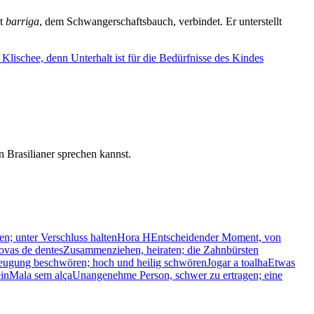
it
barriga
, dem Schwangerschaftsbauch, verbindet. Er unterstellt
Klischee, denn Unterhalt ist für die Bedürfnisse des Kindes
 Brasilianer sprechen kannst.
n; unter Verschluss halten
Hora H
Entscheidender Moment, von
covas de dentes
Zusammenziehen, heiraten; die Zahnbürsten
eugung beschwören; hoch und heilig schwören
Jogar a toalha
Etwas
in
Mala sem alça
Unangenehme Person, schwer zu ertragen; eine