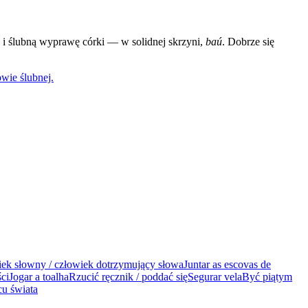
 i ślubną wyprawę córki — w solidnej skrzyni,
baú
. Dobrze się
ie ślubnej.
ek słowny / człowiek dotrzymujący słowa
Juntar as escovas de
ci
Jogar a toalha
Rzucić ręcznik / poddać się
Segurar vela
Być piątym
cu świata