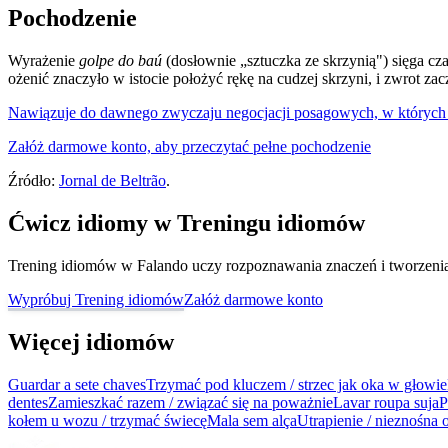
Pochodzenie
Wyrażenie
golpe do baú
(dosłownie „sztuczka ze skrzynią") sięga c
ożenić znaczyło w istocie położyć rękę na cudzej skrzyni, i zwrot z
Nawiązuje do dawnego zwyczaju negocjacji posagowych, w któryc
Załóż darmowe konto, aby przeczytać pełne pochodzenie
Źródło:
Jornal de Beltrão
.
Ćwicz idiomy w Treningu idiomów
Trening idiomów w Falando uczy rozpoznawania znaczeń i tworzenia z
Wypróbuj Trening idiomów
Załóż darmowe konto
Więcej idiomów
Guardar a sete chaves
Trzymać pod kluczem / strzec jak oka w głowie
dentes
Zamieszkać razem / związać się na poważnie
Lavar roupa suja
P
kołem u wozu / trzymać świecę
Mala sem alça
Utrapienie / nieznośna 