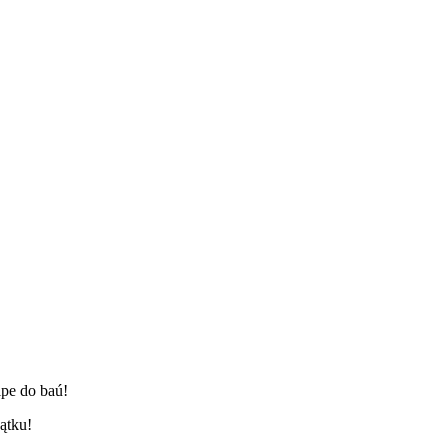
lpe do baú!
ątku!