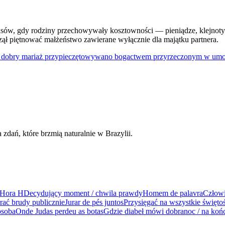
zasów, gdy rodziny przechowywały kosztowności — pieniądze, klejnoty
aczął piętnować małżeństwo zawierane wyłącznie dla majątku partnera.
h dobry mariaż przypieczętowywano bogactwem przyrzeczonym w umow
dań, które brzmią naturalnie w Brazylii.
Hora H
Decydujący moment / chwila prawdy
Homem de palavra
Człowi
rać brudy publicznie
Jurar de pés juntos
Przysięgać na wszystkie świętoś
osoba
Onde Judas perdeu as botas
Gdzie diabeł mówi dobranoc / na koń