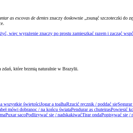
untar as escovas de dentes
znaczy dosłownie „zsunąć szczoteczki do z
ce.
żyć, więc wyrażenie znaczy po prostu zamieszkać razem i zacząć wsp
dań, które brzmią naturalnie w Brazylii.
a wszystkie świętości
Jogar a toalha
Rzucić ręcznik / poddać się
Segurar
abeł mówi dobranoc / na końcu świata
Pendurar as chuteiras
Powiesić ko
 ma
Puxar saco
Podlizywać się / nadskakiwać
Tirar onda
Popisywać się / 