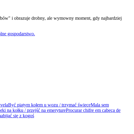
ębów" i obrazuje drobny, ale wymowny moment, gdy najbardziej
ólne gospodarstwo.
 vela
Być piątym kołem u wozu / trzymać świecę
Mala sem
rki na kołku / przejść na emeryturę
Procurar chifre em cabeça de
nabijać się z kogoś