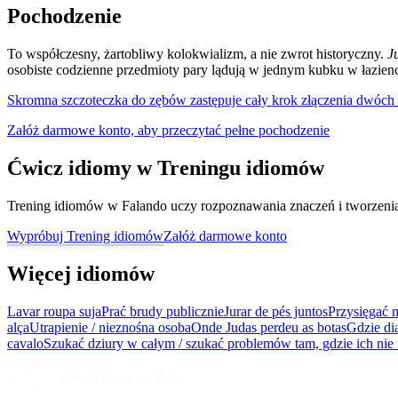
Pochodzenie
To współczesny, żartobliwy kolokwializm, a nie zwrot historyczny.
J
osobiste codzienne przedmioty pary lądują w jednym kubku w łazien
Skromna szczoteczka do zębów zastępuje cały krok złączenia dwóch 
Załóż darmowe konto, aby przeczytać pełne pochodzenie
Ćwicz idiomy w Treningu idiomów
Trening idiomów w Falando uczy rozpoznawania znaczeń i tworzenia z
Wypróbuj Trening idiomów
Załóż darmowe konto
Więcej idiomów
Lavar roupa suja
Prać brudy publicznie
Jurar de pés juntos
Przysięgać n
alça
Utrapienie / nieznośna osoba
Onde Judas perdeu as botas
Gdzie di
cavalo
Szukać dziury w całym / szukać problemów tam, gdzie ich nie