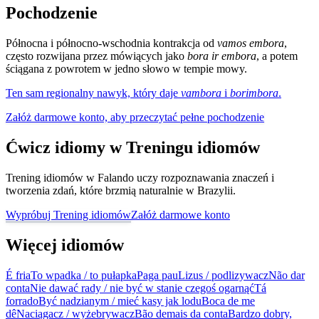
Pochodzenie
Północna i północno-wschodnia kontrakcja od
vamos embora
,
często rozwijana przez mówiących jako
bora ir embora
, a potem
ściągana z powrotem w jedno słowo w tempie mowy.
Ten sam regionalny nawyk, który daje
vambora
i
borimbora
.
Załóż darmowe konto, aby przeczytać pełne pochodzenie
Ćwicz idiomy w Treningu idiomów
Trening idiomów w Falando uczy rozpoznawania znaczeń i
tworzenia zdań, które brzmią naturalnie w Brazylii.
Wypróbuj Trening idiomów
Załóż darmowe konto
Więcej idiomów
É fria
To wpadka / to pułapka
Paga pau
Lizus / podlizywacz
Não dar
conta
Nie dawać rady / nie być w stanie czegoś ogarnąć
Tá
forrado
Być nadzianym / mieć kasy jak lodu
Boca de me
dê
Naciągacz / wyżebrywacz
Bão demais da conta
Bardzo dobry,