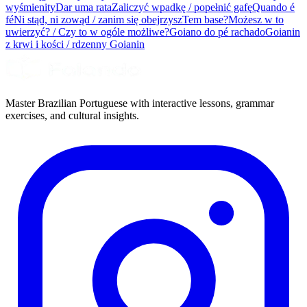
wyśmienity
Dar uma rata
Zaliczyć wpadkę / popełnić gafę
Quando é
fé
Ni stąd, ni zowąd / zanim się obejrzysz
Tem base?
Możesz w to
uwierzyć? / Czy to w ogóle możliwe?
Goiano do pé rachado
Goianin
z krwi i kości / rdzenny Goianin
Master Brazilian Portuguese with interactive lessons, grammar
exercises, and cultural insights.