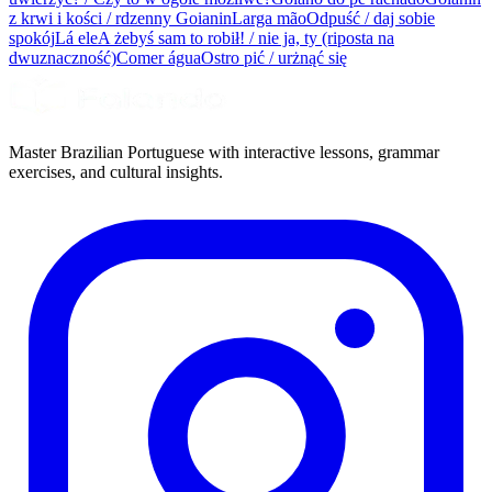
z krwi i kości / rdzenny Goianin
Larga mão
Odpuść / daj sobie
spokój
Lá ele
A żebyś sam to robił! / nie ja, ty (riposta na
dwuznaczność)
Comer água
Ostro pić / urżnąć się
Master Brazilian Portuguese with interactive lessons, grammar
exercises, and cultural insights.