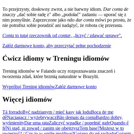
To przejrzysty, dosłowny zwrot, a nie barwny idiom.
Dar conta de
znaczy „dać sobie radę z" albo „podołać" zadaniu — uporać się z
nim pomyślnie. Zaprzeczone jako
não dar conta
mówi po prostu, że
nie potrafisz sobie poradzić ani nadążyć, że robota cię przerasta.
Conta
to tutaj rzeczownik od
contar
, „liczyć / zdawać sprawę".
Załóż darmowe konto, aby przeczytać pełne pochodzenie
Ćwicz idiomy w Treningu idiomów
Trening idiomów w Falando uczy rozpoznawania znaczeń i
tworzenia zdań, które brzmią naturalnie w Brazylii.
Wypróbuj Trening idiomów
Załóż darmowe konto
Więcej idiomów
Tá forrado
Być nadzianym / mieć kasy jak lodu
Boca de me
dê
Naciągacz / wyżebrywacz
Bão demais da conta
Bardzo dobry,
wyśmienity
Dar uma rata
Zaliczyć wpadkę / popełnić gafę
Quando é
fé
Ni stąd, ni zowąd / zanim się obejrzysz
Tem base?
Możesz w to
uwierzyć? / Czy to w ogóle możliwe?
Goiano do pé rachado
Goianin