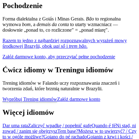
Pochodzenie
Forma dialektalna z Goiás i Minas Gerais.
Bão
to regionalna
wymowa
bom
, a
demais da conta
to utarty wzmacniacz —
dosłownie „ponad to, co rozliczone" = „ponad miarę".
Razem to jedno z najbardziej rozpoznawalnych wyrażeń mowy
środkowej Brazylii, obok
uai sô
i
trem bão
.
Załóż darmowe konto, aby przeczytać pełne pochodzenie
Ćwicz idiomy w Treningu idiomów
Trening idiomów w Falando uczy rozpoznawania znaczeń i
tworzenia zdań, które brzmią naturalnie w Brazylii.
Wypróbuj Trening idiomów
Załóż darmowe konto
Więcej idiomów
Dar uma rata
Zaliczyć wpadkę / popełnić gafę
Quando é fé
Ni stąd, ni
zowąd / zanim się obejrzysz
Tem base?
Możesz w to uwierzyć? / Czy
to w ogóle możliwe?
Goiano do pé rachado
Goianin z krwi i kości /