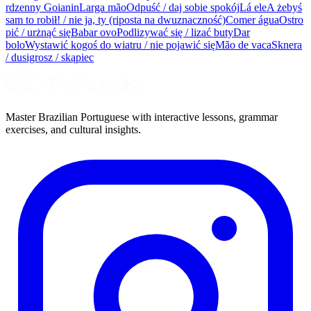
rdzenny Goianin
Larga mão
Odpuść / daj sobie spokój
Lá ele
A żebyś
sam to robił! / nie ja, ty (riposta na dwuznaczność)
Comer água
Ostro
pić / urżnąć się
Babar ovo
Podlizywać się / lizać buty
Dar
bolo
Wystawić kogoś do wiatru / nie pojawić się
Mão de vaca
Sknera
/ dusigrosz / skąpiec
Master Brazilian Portuguese with interactive lessons, grammar
exercises, and cultural insights.