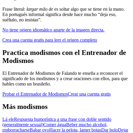
Frase literal:
largar mão de
es soltar algo que se tiene en la mano.
En portugués informal significa desde hace mucho “deja eso,
suéltalo, no insistas”.
No tiene origen idiomático aparte de la imagen directa.
Crea una cuenta gratis para leer el origen completo
Practica modismos con el Entrenador de
Modismos
El Entrenador de Modismos de Falando te enseña a reconocer el
significado de los modismos y a crear oraciones con ellos, para que
hables como un brasileño.
Probar el Entrenador de Modismos
Crear una cuenta gratis
Más modismos
Lá ele
Respuesta humorística a una frase con doble sentido
(generalmente sexual)
Comer água
Beber mucho alcohol,
emborracharse
Babar ovo
Hacer la pelota, lamer botas
Dar bolo
Dejar