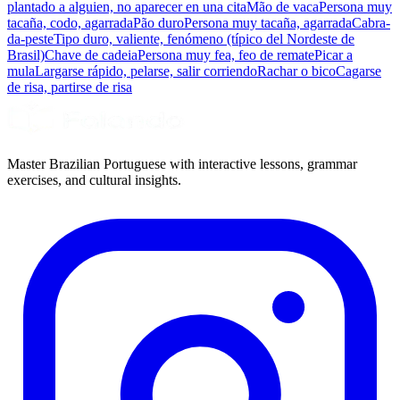
plantado a alguien, no aparecer en una cita
Mão de vaca
Persona muy
tacaña, codo, agarrada
Pão duro
Persona muy tacaña, agarrada
Cabra-
da-peste
Tipo duro, valiente, fenómeno (típico del Nordeste de
Brasil)
Chave de cadeia
Persona muy fea, feo de remate
Picar a
mula
Largarse rápido, pelarse, salir corriendo
Rachar o bico
Cagarse
de risa, partirse de risa
Master Brazilian Portuguese with interactive lessons, grammar
exercises, and cultural insights.